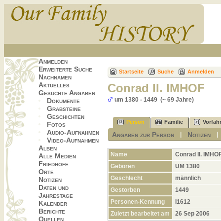
Anmelden
Erweiterte Suche
Startseite
Suche
Anmelden
Nachnamen
Aktuelles
Conrad II. IMHOF
Gesuchte Angaben
um 1380 - 1449 (~ 69 Jahre)
Dokumente
Grabsteine
Geschichten
Person
Familie
Vorfah
Fotos
Audio-Aufnahmen
Angaben zur Person
Notizen
|
Video-Aufnahmen
Alben
Name
Conrad II.
IMHO
Alle Medien
Friedhöfe
Geboren
UM 1380
Orte
Geschlecht
männlich
Notizen
Daten und
Gestorben
1449
Jahrestage
Personen-Kennung
I1612
Kalender
Berichte
Zuletzt bearbeitet am
26 Sep 2006
Quellen