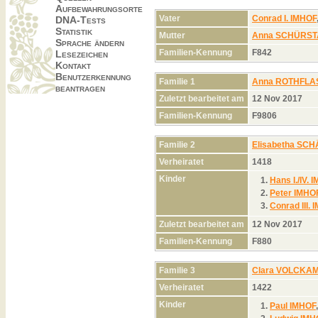
Aufbewahrungsorte
Vater
Conrad I. IMHOF
DNA-Tests
Statistik
Mutter
Anna SCHÜRS
Sprache ändern
Familien-Kennung
F842
Lesezeichen
Kontakt
Benutzerkennung
Familie 1
Anna ROTHFLA
beantragen
Zuletzt bearbeitet am
12 Nov 2017
Familien-Kennung
F9806
Familie 2
Elisabetha SCH
Verheiratet
1418
Kinder
1.
Hans I./IV. 
2.
Peter IMHO
3.
Conrad III.
Zuletzt bearbeitet am
12 Nov 2017
Familien-Kennung
F880
Familie 3
Clara VOLCKA
Verheiratet
1422
Kinder
1.
Paul IMHOF