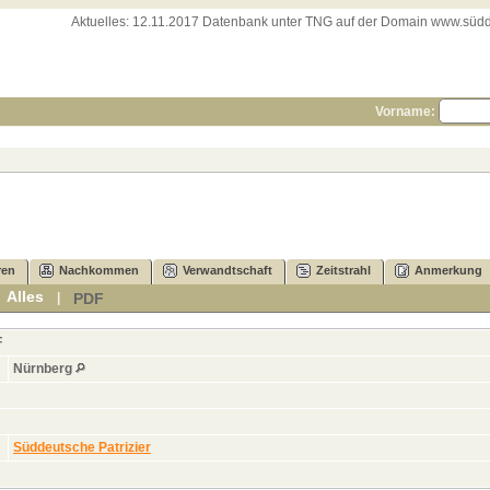
Aktuelles:
12.11.2017 Datenbank unter TNG auf der Domain www.süddeut
Vorname:
ren
Nachkommen
Verwandtschaft
Zeitstrahl
Anmerkung
Alles
PDF
|
|
F
Nürnberg
Süddeutsche Patrizier