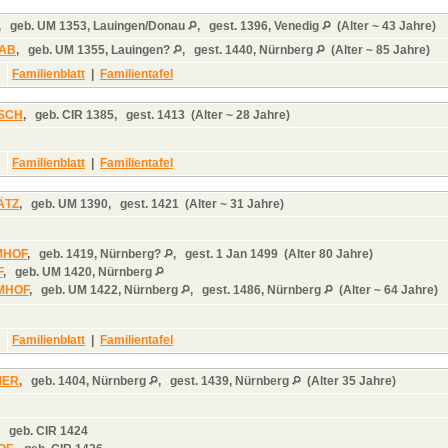
,
geb.
UM 1353, Lauingen/Donau
,
gest.
1396, Venedig
(Alter ~ 43 Jahre)
TAB
,
geb.
UM 1355, Lauingen?
,
gest.
1440, Nürnberg
(Alter ~ 85 Jahre)
Familienblatt
|
Familientafel
SCH
,
geb.
CIR 1385,
gest.
1413 (Alter ~ 28 Jahre)
Familienblatt
|
Familientafel
ÄTZ
,
geb.
UM 1390,
gest.
1421 (Alter ~ 31 Jahre)
IMHOF
,
geb.
1419, Nürnberg?
,
gest.
1 Jan 1499 (Alter 80 Jahre)
F
,
geb.
UM 1420, Nürnberg
 IMHOF
,
geb.
UM 1422, Nürnberg
,
gest.
1486, Nürnberg
(Alter ~ 64 Jahre)
Familienblatt
|
Familientafel
MER
,
geb.
1404, Nürnberg
,
gest.
1439, Nürnberg
(Alter 35 Jahre)
,
geb.
CIR 1424