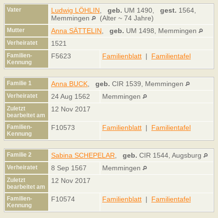
Vater
Ludwig LÖHLIN
,
geb.
UM 1490,
gest.
1564,
Memmingen
(Alter ~ 74 Jahre)
Mutter
Anna SÄTTELIN
,
geb.
UM 1498, Memmingen
Verheiratet
1521
Familien-
F5623
Familienblatt
|
Familientafel
Kennung
Familie 1
Anna BUCK
,
geb.
CIR 1539, Memmingen
Verheiratet
24 Aug 1562
Memmingen
Zuletzt
12 Nov 2017
bearbeitet am
Familien-
F10573
Familienblatt
|
Familientafel
Kennung
Familie 2
Sabina SCHEPELAR
,
geb.
CIR 1544, Augsburg
Verheiratet
8 Sep 1567
Memmingen
Zuletzt
12 Nov 2017
bearbeitet am
Familien-
F10574
Familienblatt
|
Familientafel
Kennung