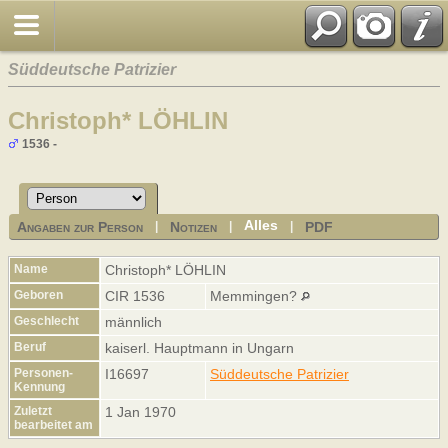
Süddeutsche Patrizier
Christoph* LÖHLIN
1536 -
Alles
Angaben zur Person
Notizen
PDF
|
|
|
Name
Christoph*
LÖHLIN
Geboren
CIR 1536
Memmingen?
Geschlecht
männlich
Beruf
kaiserl. Hauptmann in Ungarn
Personen-
I16697
Süddeutsche Patrizier
Kennung
Zuletzt
1 Jan 1970
bearbeitet am