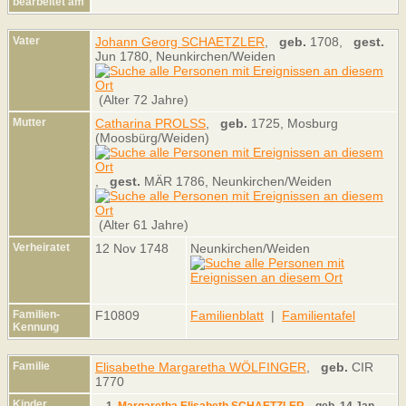
bearbeitet am
Vater
Johann Georg SCHAETZLER
,
geb.
1708,
gest.
Jun 1780, Neunkirchen/Weiden
(Alter 72 Jahre)
Mutter
Catharina PROLSS
,
geb.
1725, Mosburg
(Moosbürg/Weiden)
,
gest.
MÄR 1786, Neunkirchen/Weiden
(Alter 61 Jahre)
Verheiratet
12 Nov 1748
Neunkirchen/Weiden
Familien-
F10809
Familienblatt
|
Familientafel
Kennung
Familie
Elisabethe Margaretha WÖLFINGER
,
geb.
CIR
1770
Kinder
1.
Margaretha Elisabeth SCHAETZLER
,
geb.
14 Jan