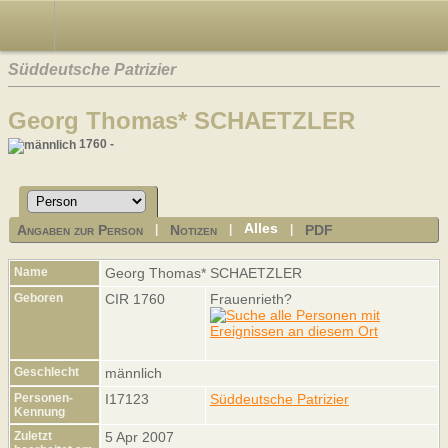
Süddeutsche Patrizier
Georg Thomas* SCHAETZLER
1760 -
Alles
Angaben zur Person
Notizen
PDF
|
|
|
Name
Georg Thomas*
SCHAETZLER
Geboren
CIR 1760
Frauenrieth?
Geschlecht
männlich
Personen-
I17123
Süddeutsche Patrizier
Kennung
Zuletzt
5 Apr 2007