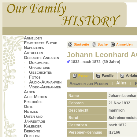
Anmelden
Erweiterte Suche
Startseite
Suche
Anmelden
Nachnamen
Aktuelles
Johann Leonhard 
Gesuchte Angaben
1832 - nach 1872 (39 Jahre)
Dokumente
Grabsteine
Geschichten
Person
Familie
Vorfah
Fotos
Audio-Aufnahmen
Alles
Angaben zur Person
|
|
Video-Aufnahmen
Alben
Name
Johann Leonhar
Alle Medien
Friedhöfe
Geboren
21 Nov 1832
Orte
Geschlecht
männlich
Notizen
Daten und
Beruf
Schreinermeiste
Jahrestage
Gestorben
nach 1872
Kalender
Berichte
Personen-Kennung
I17166
Quellen