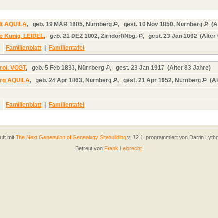
dt AQUILA
,
geb.
19 MÄR 1805, Nürnberg
,
gest.
10 Nov 1850, Nürnberg
(Al
e Kunig. LEIDEL
,
geb.
21 DEZ 1802, Zirndorf/Nbg.
,
gest.
23 Jan 1862 (Alter
Familienblatt
|
Familientafel
rol. VOGT
,
geb.
5 Feb 1833, Nürnberg
,
gest.
23 Jan 1917 (Alter 83 Jahre)
rg AQUILA
,
geb.
24 Apr 1863, Nürnberg
,
gest.
21 Apr 1952, Nürnberg
(Al
Familienblatt
|
Familientafel
uft mit
The Next Generation of Genealogy Sitebuilding
v. 12.1, programmiert von Darrin Lyth
Betreut von
Frank Leiprecht
.