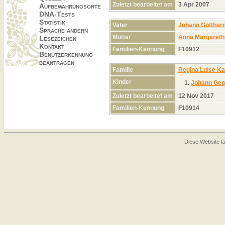
Zuletzt bearbeitet am
3 Apr 2007
Aufbewahrungsorte
DNA-Tests
Statistik
Vater
Johann Gotthar
Sprache ändern
Mutter
Anna Margareth
Lesezeichen
Kontakt
Familien-Kennung
F10912
Benutzerkennung
beantragen
Familie
Regina Luise Ka
Kinder
1.
Johann Geo
Zuletzt bearbeitet am
12 Nov 2017
Familien-Kennung
F10914
Diese Website lä