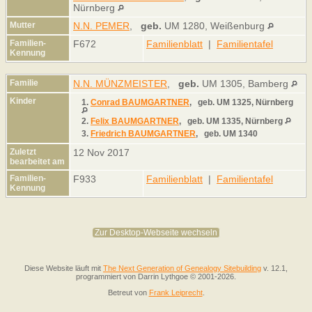
Nürnberg
Mutter
N.N. PEMER
,
geb.
UM 1280, Weißenburg
Familien-
F672
Familienblatt
|
Familientafel
Kennung
Familie
N.N. MÜNZMEISTER
,
geb.
UM 1305, Bamberg
Kinder
1.
Conrad BAUMGARTNER
,
geb.
UM 1325, Nürnberg
2.
Felix BAUMGARTNER
,
geb.
UM 1335, Nürnberg
3.
Friedrich BAUMGARTNER
,
geb.
UM 1340
Zuletzt
12 Nov 2017
bearbeitet am
Familien-
F933
Familienblatt
|
Familientafel
Kennung
Zur Desktop-Webseite wechseln
Diese Website läuft mit
The Next Generation of Genealogy Sitebuilding
v. 12.1,
programmiert von Darrin Lythgoe © 2001-2026.
Betreut von
Frank Leiprecht
.