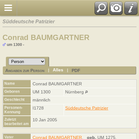
Süddeutsche Patrizier
Conrad BAUMGARTNER
um 1300 -
Alles
Angaben zur Person
PDF
|
|
Name
Conrad
BAUMGARTNER
Geboren
UM 1300
Nürnberg
Geschlecht
männlich
Personen-
I1728
Süddeutsche Patrizier
Kennung
Zuletzt
10 Jan 2005
bearbeitet am
Vater
Conrad BAUMGARTNER
,
geb.
UM 1275,