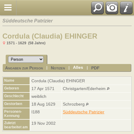
Süddeutsche Patrizier
Cordula (Claudia) EHINGER
1571 - 1629 (58 Jahre)
Alles
Angaben zur Person
Notizen
PDF
|
|
|
Name
Cordula (Claudia)
EHINGER
Geboren
17 Apr 1571
Christgarten/Ederheim
Geschlecht
weiblich
Gestorben
18 Aug 1629
Schrozberg
Personen-
I188
Süddeutsche Patrizier
Kennung
Zuletzt
19 Nov 2002
bearbeitet am