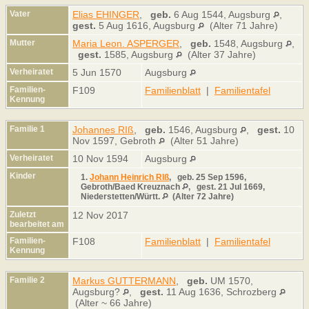
Vater
Elias EHINGER
,
geb.
6 Aug 1544, Augsburg
,
gest.
5 Aug 1616, Augsburg
(Alter 71 Jahre)
Mutter
Maria Leon. ASPERGER
,
geb.
1548, Augsburg
,
gest.
1585, Augsburg
(Alter 37 Jahre)
Verheiratet
5 Jun 1570
Augsburg
Familien-
F109
Familienblatt
|
Familientafel
Kennung
Familie 1
Johannes RIß
,
geb.
1546, Augsburg
,
gest.
10
Nov 1597, Gebroth
(Alter 51 Jahre)
Verheiratet
10 Nov 1594
Augsburg
Kinder
1.
Johann Heinrich RIß
,
geb.
25 Sep 1596,
Gebroth/Baed Kreuznach
,
gest.
21 Jul 1669,
Niederstetten/Württ.
(Alter 72 Jahre)
Zuletzt
12 Nov 2017
bearbeitet am
Familien-
F108
Familienblatt
|
Familientafel
Kennung
Familie 2
Markus GUTTERMANN
,
geb.
UM 1570,
Augsburg?
,
gest.
11 Aug 1636, Schrozberg
(Alter ~ 66 Jahre)