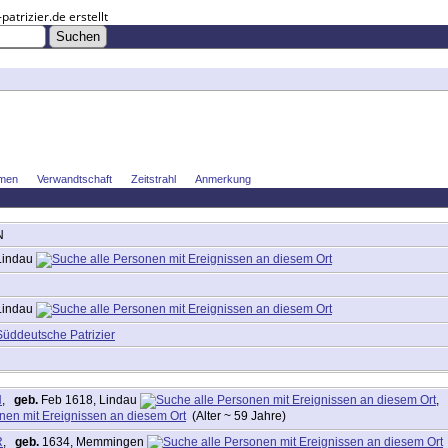
trizier.de erstellt
men
Verwandtschaft
Zeitstrahl
Anmerkung
N
Lindau
Lindau
Süddeutsche Patrizier
N
,
geb.
Feb 1618, Lindau
,
(Alter ~ 59 Jahre)
R
,
geb.
1634, Memmingen