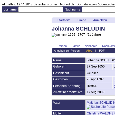
Aktuelles:
12.11.2017 Datenbank unter TNG auf der Domain www.süddeutsche-pa
Vorname:
Nachname:
Startseite
Suche
Anmelden
Johanna SCHLUDIN
1655 - 1707 (51 Jahre)
Person
Familie
Vorfahren
Nachkom
Angaben zur Person
|
Alles
|
PDF
Anmelden
Name
Johanna
SCHLUDI
Erweiterte Suche
Geboren
27 Sep 1655
Nachnamen
Aktuelles
Geschlecht
weiblich
Gesuchte Angaben
Gestorben
25 Apr 1707
Dokumente
Grabsteine
Personen-Kennung
I18964
Geschichten
Zuletzt bearbeitet am
17 Aug 2009
Fotos
Audio-Aufnahmen
Video-Aufnahmen
Vater
Matthias SCHLUDI
Alben
Alle Medien
Mutter
Christina WALDNE