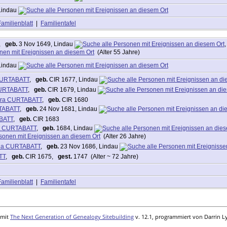
Lindau
Familienblatt
|
Familientafel
,
geb.
3 Nov 1649, Lindau
(Alter 55 Jahre)
Lindau
CURTABATT
,
geb.
CIR 1677, Lindau
CURTABATT
,
geb.
CIR 1679, Lindau
bara CURTABATT
,
geb.
CIR 1680
TABATT
,
geb.
24 Nov 1681, Lindau
BATT
,
geb.
CIR 1683
ht CURTABATT
,
geb.
1684, Lindau
(Alter 26 Jahre)
na CURTABATT
,
geb.
23 Nov 1686, Lindau
TT
,
geb.
CIR 1675,
gest.
1747 (Alter ~ 72 Jahre)
Familienblatt
|
Familientafel
 mit
The Next Generation of Genealogy Sitebuilding
v. 12.1, programmiert von Darrin L