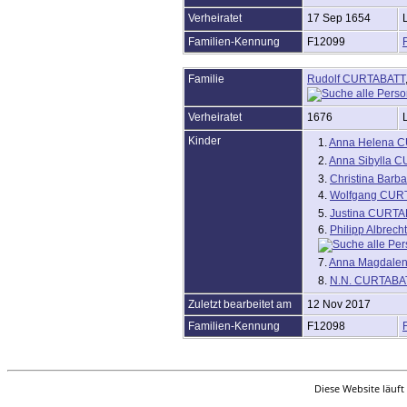
Friedhöfe
Orte
Verheiratet
17 Sep 1654
Notizen
Familien-Kennung
F12099
Daten und Jahrestage
Kalender
Berichte
Familie
Rudolf CURTABATT
Quellen
Aufbewahrungsorte
Verheiratet
1676
DNA-Tests
Statistik
Kinder
1.
Anna Helena 
Sprache ändern
2.
Anna Sibylla 
Lesezeichen
3.
Christina Bar
Kontakt
4.
Wolfgang CUR
Benutzerkennung beantragen
5.
Justina CURTA
6.
Philipp Albrec
7.
Anna Magdale
8.
N.N. CURTABA
Zuletzt bearbeitet am
12 Nov 2017
Familien-Kennung
F12098
Diese Website läuft