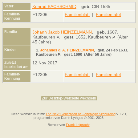
Vater
Konrad BACHSCHMID
,
geb.
CIR 1585
Familien-
F12306
Familienblatt
|
Familientafel
Kennung
Familie
Johann Jakob HEINZELMANN
,
geb.
1607,
Kaufbeuren
,
gest.
1652, Kaufbeuren
(Alter
45 Jahre)
Kinder
1.
Johannes d. Ä. HEINZELMANN
,
geb.
24 Feb 1633,
Kaufbeuren
,
gest.
1690 (Alter 56 Jahre)
Zuletzt
12 Nov 2017
bearbeitet am
Familien-
F12305
Familienblatt
|
Familientafel
Kennung
Zur Desktop-Webseite wechseln
Diese Website läuft mit
The Next Generation of Genealogy Sitebuilding
v. 12.1,
programmiert von Darrin Lythgoe © 2001-2026.
Betreut von
Frank Leiprecht
.