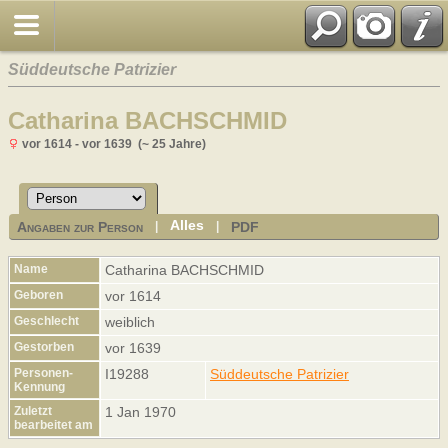
Süddeutsche Patrizier
Catharina BACHSCHMID
vor 1614 - vor 1639 (~ 25 Jahre)
Alles
Angaben zur Person
PDF
|
|
Name
Catharina
BACHSCHMID
Geboren
vor 1614
Geschlecht
weiblich
Gestorben
vor 1639
Personen-
I19288
Süddeutsche Patrizier
Kennung
Zuletzt
1 Jan 1970
bearbeitet am