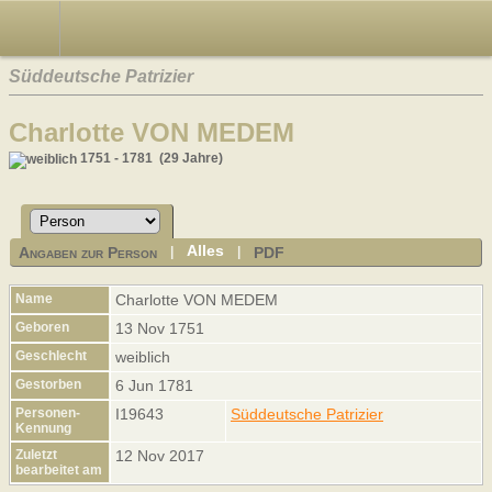
Süddeutsche Patrizier
Charlotte VON MEDEM
1751 - 1781 (29 Jahre)
Alles
Angaben zur Person
PDF
|
|
Name
Charlotte
VON MEDEM
Geboren
13 Nov 1751
Geschlecht
weiblich
Gestorben
6 Jun 1781
Personen-
I19643
Süddeutsche Patrizier
Kennung
Zuletzt
12 Nov 2017
bearbeitet am