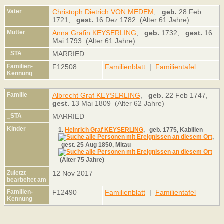
Vater
Christoph Dietrich VON MEDEM
,
geb.
28 Feb
1721,
gest.
16 Dez 1782 (Alter 61 Jahre)
Mutter
Anna Gräfin KEYSERLING
,
geb.
1732,
gest.
16
Mai 1793 (Alter 61 Jahre)
_STA
MARRIED
Familien-
F12508
Familienblatt
|
Familientafel
Kennung
Familie
Albrecht Graf KEYSERLING
,
geb.
22 Feb 1747,
gest.
13 Mai 1809 (Alter 62 Jahre)
_STA
MARRIED
Kinder
1.
Heinrich Graf KEYSERLING
,
geb.
1775, Kabillen
,
gest.
25 Aug 1850, Mitau
(Alter 75 Jahre)
Zuletzt
12 Nov 2017
bearbeitet am
Familien-
F12490
Familienblatt
|
Familientafel
Kennung