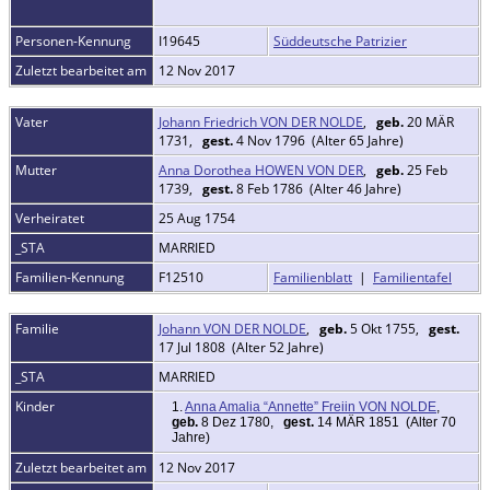
Personen-Kennung
I19645
Süddeutsche Patrizier
Zuletzt bearbeitet am
12 Nov 2017
Vater
Johann Friedrich VON DER NOLDE
,
geb.
20 MÄR
1731,
gest.
4 Nov 1796 (Alter 65 Jahre)
Mutter
Anna Dorothea HOWEN VON DER
,
geb.
25 Feb
1739,
gest.
8 Feb 1786 (Alter 46 Jahre)
Verheiratet
25 Aug 1754
_STA
MARRIED
Familien-Kennung
F12510
Familienblatt
|
Familientafel
Familie
Johann VON DER NOLDE
,
geb.
5 Okt 1755,
gest.
17 Jul 1808 (Alter 52 Jahre)
_STA
MARRIED
Kinder
1.
Anna Amalia “Annette” Freiin VON NOLDE
,
geb.
8 Dez 1780,
gest.
14 MÄR 1851 (Alter 70
Jahre)
Zuletzt bearbeitet am
12 Nov 2017