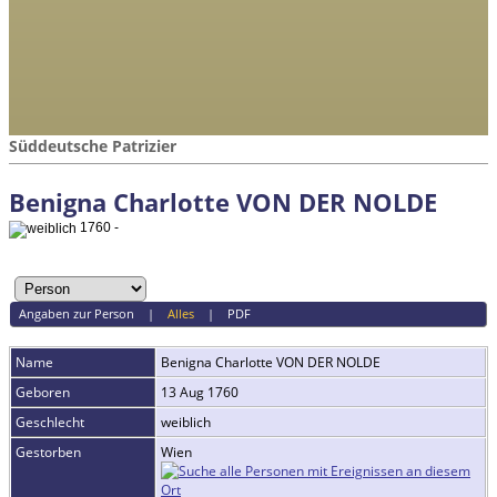
Süddeutsche Patrizier
Benigna Charlotte VON DER NOLDE
1760 -
Angaben zur Person
|
Alles
|
PDF
Name
Benigna Charlotte
VON DER NOLDE
Geboren
13 Aug 1760
Geschlecht
weiblich
Gestorben
Wien