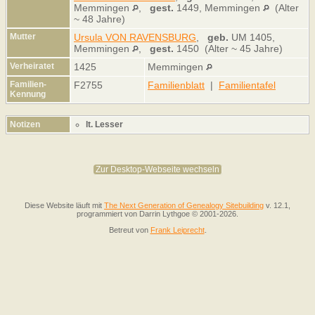
Memmingen
,
gest.
1449, Memmingen
(Alter
~ 48 Jahre)
Mutter
Ursula VON RAVENSBURG
,
geb.
UM 1405,
Memmingen
,
gest.
1450 (Alter ~ 45 Jahre)
Verheiratet
1425
Memmingen
Familien-
F2755
Familienblatt
|
Familientafel
Kennung
Notizen
lt. Lesser
Zur Desktop-Webseite wechseln
Diese Website läuft mit
The Next Generation of Genealogy Sitebuilding
v. 12.1,
programmiert von Darrin Lythgoe © 2001-2026.
Betreut von
Frank Leiprecht
.