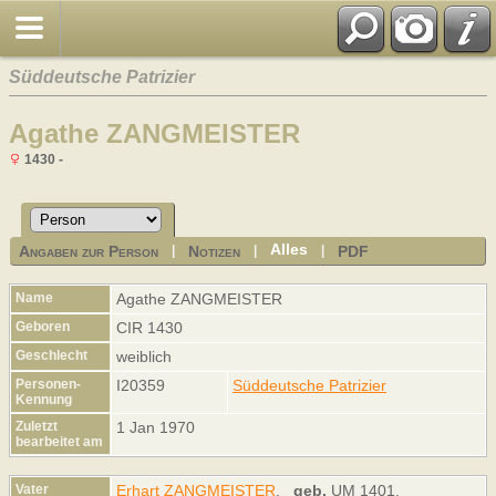
Süddeutsche Patrizier
Agathe ZANGMEISTER
1430 -
Alles
Angaben zur Person
Notizen
PDF
|
|
|
Name
Agathe
ZANGMEISTER
Geboren
CIR 1430
Geschlecht
weiblich
Personen-
I20359
Süddeutsche Patrizier
Kennung
Zuletzt
1 Jan 1970
bearbeitet am
Vater
Erhart ZANGMEISTER
,
geb.
UM 1401,