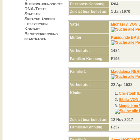
Aufbewahrungsorte
Personen-Kennung
I204
DNA-Tests
Zuletzt bearbeitet am
1 Jan 1970
Statistik
Sprache ändern
Lesezeichen
Vater
Michael v. VON
Kontakt
Benutzerkennung
Mutter
Kunigunde BA
beantragen
Verheiratet
1484
Familien-Kennung
F195
Familie 1
Magdalena RE
Verheiratet
22 Apr 1532
Kinder
1.
Christoph I
2.
Sibilla VO
3.
Magdalena
Zuletzt bearbeitet am
12 Nov 2017
Familien-Kennung
F257
Familie 2
Anna HOECHST