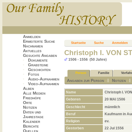
Anmelden
Erweiterte Suche
Startseite
Suche
Anmelden
Nachnamen
Aktuelles
Christoph I. VON 
Gesuchte Angaben
1506 - 1556 (50 Jahre)
Dokumente
Grabsteine
Geschichten
Person
Familie
Vorfah
Fotos
Audio-Aufnahmen
Angaben zur Person
Notizen
|
Video-Aufnahmen
Alben
Name
Christoph I.
VON
Alle Medien
Friedhöfe
Geboren
20 MAI 1506
Orte
Geschlecht
männlich
Notizen
Daten und
Beruf
Kaufmann in A
Jahrestage
Religion
ev.
Kalender
Berichte
Gestorben
22 Jul 1556
Quellen