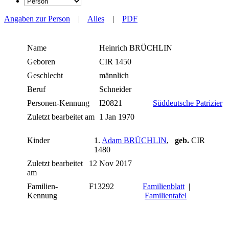
Angaben zur Person
|
Alles
|
PDF
Name
Heinrich
BRÜCHLIN
Geboren
CIR 1450
Geschlecht
männlich
Beruf
Schneider
Personen-Kennung
I20821
Süddeutsche Patrizier
Zuletzt bearbeitet am
1 Jan 1970
Kinder
1.
Adam BRÜCHLIN
,
geb.
CIR
1480
Zuletzt bearbeitet
12 Nov 2017
am
Familien-
F13292
Familienblatt
|
Kennung
Familientafel