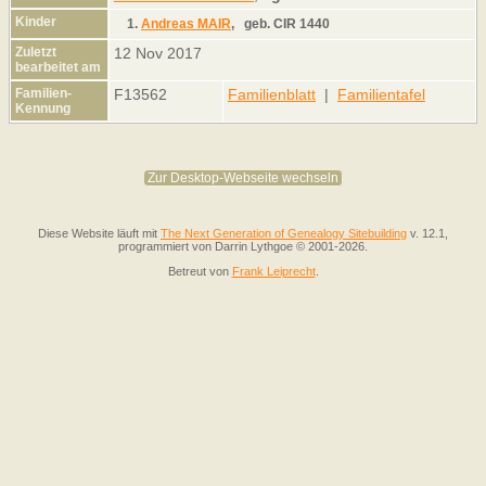
Kinder
1.
Andreas MAIR
,
geb.
CIR 1440
Zuletzt
12 Nov 2017
bearbeitet am
Familien-
F13562
Familienblatt
|
Familientafel
Kennung
Zur Desktop-Webseite wechseln
Diese Website läuft mit
The Next Generation of Genealogy Sitebuilding
v. 12.1,
programmiert von Darrin Lythgoe © 2001-2026.
Betreut von
Frank Leiprecht
.