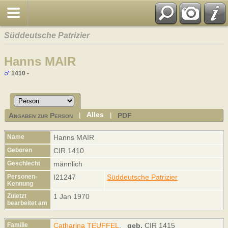
Süddeutsche Patrizier
Hanns MAIR
1410 -
Alles
Angaben zur Person
PDF
|
|
Name
Hanns
MAIR
Geboren
CIR 1410
Geschlecht
männlich
Personen-
I21247
Süddeutsche Patrizier
Kennung
Zuletzt
1 Jan 1970
bearbeitet am
Familie
Catharina TEUFFEL
,
geb.
CIR 1415