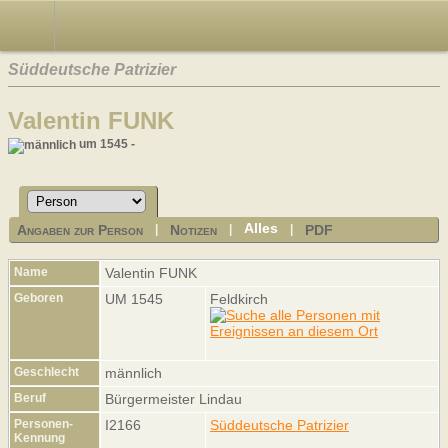
Süddeutsche Patrizier
Valentin FUNK
um 1545 -
Alles
Angaben zur Person
Notizen
PDF
|
|
|
Name
Valentin
FUNK
Geboren
UM 1545
Feldkirch
Geschlecht
männlich
Beruf
Bürgermeister Lindau
Personen-
I2166
Süddeutsche Patrizier
Kennung