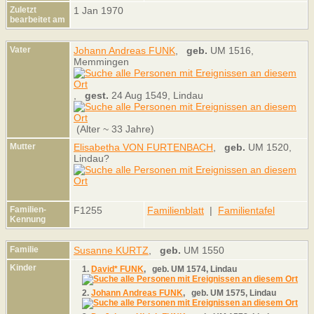
Zuletzt
1 Jan 1970
bearbeitet am
Vater
Johann Andreas FUNK
,
geb.
UM 1516,
Memmingen
,
gest.
24 Aug 1549, Lindau
(Alter ~ 33 Jahre)
Mutter
Elisabetha VON FURTENBACH
,
geb.
UM 1520,
Lindau?
Familien-
F1255
Familienblatt
|
Familientafel
Kennung
Familie
Susanne KURTZ
,
geb.
UM 1550
Kinder
1.
David* FUNK
,
geb.
UM 1574, Lindau
2.
Johann Andreas FUNK
,
geb.
UM 1575, Lindau