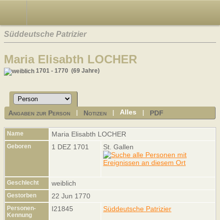
Süddeutsche Patrizier
Maria Elisabth LOCHER
1701 - 1770 (69 Jahre)
Alles
Angaben zur Person
Notizen
PDF
|
|
|
Name
Maria Elisabth
LOCHER
Geboren
1 DEZ 1701
St. Gallen
Geschlecht
weiblich
Gestorben
22 Jun 1770
Personen-
I21845
Süddeutsche Patrizier
Kennung