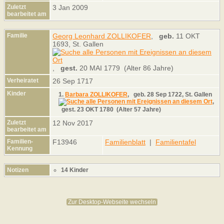
Zuletzt
3 Jan 2009
bearbeitet am
Familie
Georg Leonhard ZOLLIKOFER
,
geb.
11 OKT
1693, St. Gallen
,
gest.
20 MAI 1779 (Alter 86 Jahre)
Verheiratet
26 Sep 1717
Kinder
1.
Barbara ZOLLIKOFER
,
geb.
28 Sep 1722, St. Gallen
,
gest.
23 OKT 1780 (Alter 57 Jahre)
Zuletzt
12 Nov 2017
bearbeitet am
Familien-
F13946
Familienblatt
|
Familientafel
Kennung
Notizen
14 Kinder
Zur Desktop-Webseite wechseln