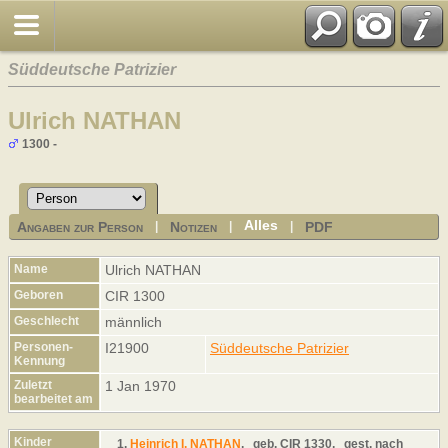
Süddeutsche Patrizier
Ulrich NATHAN
1300 -
Alles
Angaben zur Person
Notizen
PDF
|
|
|
Name
Ulrich
NATHAN
Geboren
CIR 1300
Geschlecht
männlich
Personen-
I21900
Süddeutsche Patrizier
Kennung
Zuletzt
1 Jan 1970
bearbeitet am
Kinder
1.
Heinrich I. NATHAN
,
geb.
CIR 1330,
gest.
nach