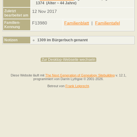
1374 (Alter ~ 44 Jahre)
Zuletzt
12 Nov 2017
bearbeitet am
Familien-
F13980
Familienblatt
|
Familientafel
Kennung
Notizen
1309 im Bürgerbuch genannt
Zur Desktop-Webseite wechseln
Diese Website läuft mit
The Next Generation of Genealogy Sitebuilding
v. 12.1,
programmiert von Darrin Lythgoe © 2001-2026.
Betreut von
Frank Leiprecht
.