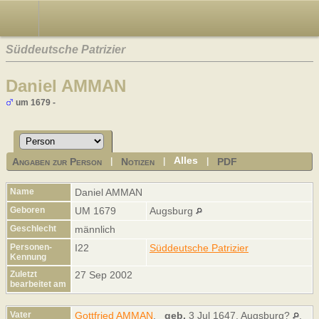
Süddeutsche Patrizier
Daniel AMMAN
um 1679 -
Alles
Angaben zur Person
Notizen
PDF
|
|
|
Name
Daniel
AMMAN
Geboren
UM 1679
Augsburg
Geschlecht
männlich
Personen-
I22
Süddeutsche Patrizier
Kennung
Zuletzt
27 Sep 2002
bearbeitet am
Vater
Gottfried AMMAN
,
geb.
3 Jul 1647, Augsburg?
,