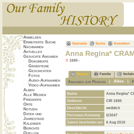
Anmelden
Erweiterte Suche
Startseite
Suche
Anmelden
Nachnamen
Aktuelles
Anna Regina* CRA
Gesuchte Angaben
1680 -
Dokumente
Grabsteine
Geschichten
Person
Familie
Vorfah
Fotos
Audio-Aufnahmen
Alles
Angaben zur Person
|
|
Video-Aufnahmen
Alben
Name
Anna Regina*
C
Alle Medien
Friedhöfe
Geboren
CIR 1680
Orte
Geschlecht
weiblich
Notizen
Daten und
Personen-Kennung
I23047
Jahrestage
Zuletzt bearbeitet am
6 Aug 2010
Kalender
Berichte
Quellen