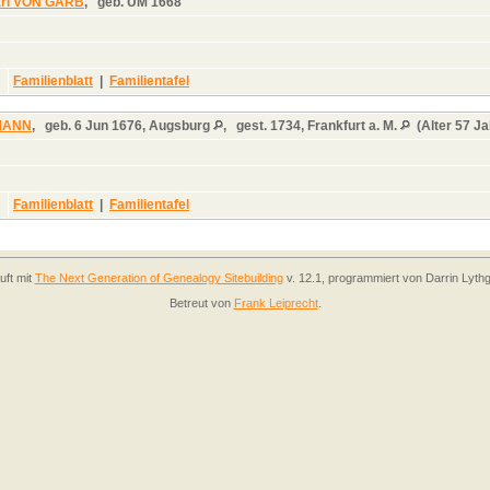
arl VON GARB
,
geb.
UM 1668
Familienblatt
|
Familientafel
LMANN
,
geb.
6 Jun 1676, Augsburg
,
gest.
1734, Frankfurt a. M.
(Alter 57 J
Familienblatt
|
Familientafel
uft mit
The Next Generation of Genealogy Sitebuilding
v. 12.1, programmiert von Darrin Lyth
Betreut von
Frank Leiprecht
.