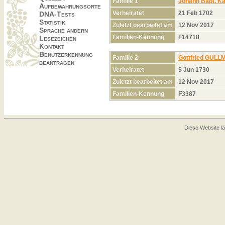
Familie 1
Johann Bapt. K
Aufbewahrungsorte
Verheiratet
21 Feb 1702
DNA-Tests
Statistik
Zuletzt bearbeitet am
12 Nov 2017
Sprache ändern
Familien-Kennung
F14718
Lesezeichen
Kontakt
Benutzerkennung
Familie 2
Gottfried GUL
beantragen
Verheiratet
5 Jun 1730
Zuletzt bearbeitet am
12 Nov 2017
Familien-Kennung
F3387
Diese Website lä