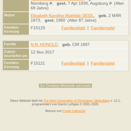
Nürnberg
,
gest.
7 Apr 1930, Augsburg
(Alter
69 Jahre)
Mutter
Elisabeth Karoline Mathilde SEIDL
,
geb.
2 MÄR
1873,
gest.
1960 (Alter 87 Jahre)
Familien-
F15120
Familienblatt
|
Familientafel
Kennung
Familie
N.N. HONOLD
,
geb.
CIR 1897
Zuletzt
12 Nov 2017
bearbeitet am
Familien-
F15121
Familienblatt
|
Familientafel
Kennung
Zur Desktop-Webseite wechseln
Diese Website läuft mit
The Next Generation of Genealogy Sitebuilding
v. 12.1,
programmiert von Darrin Lythgoe © 2001-2026.
Betreut von
Frank Leiprecht
.