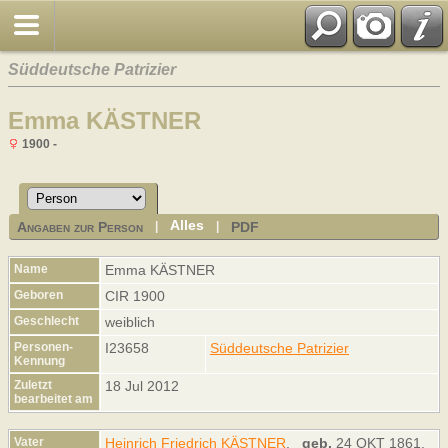
Süddeutsche Patrizier
Emma KÄSTNER
1900 -
Alles
Angaben zur Person
PDF
|
|
Name
Emma
KÄSTNER
Geboren
CIR 1900
Geschlecht
weiblich
Personen-
I23658
Süddeutsche Patrizier
Kennung
Zuletzt
18 Jul 2012
bearbeitet am
Vater
Heinrich Friedrich KÄSTNER
,
geb.
24 OKT 1861,