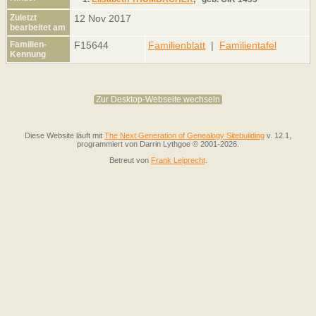
Zuletzt
12 Nov 2017
bearbeitet am
Familien-
F15644
Familienblatt
|
Familientafel
Kennung
Zur Desktop-Webseite wechseln
Diese Website läuft mit
The Next Generation of Genealogy Sitebuilding
v. 12.1,
programmiert von Darrin Lythgoe © 2001-2026.
Betreut von
Frank Leiprecht
.