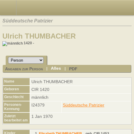
Süddeutsche Patrizier
Ulrich THUMBACHER
1420 -
Alles
Angaben zur Person
PDF
|
|
Name
Ulrich
THUMBACHER
Geboren
CIR 1420
Geschlecht
männlich
Personen-
I24379
Süddeutsche Patrizier
Kennung
Zuletzt
1 Jan 1970
bearbeitet am
Kinder
1.
Elisabeth THUMBACHER
,
geb.
CIR 1453