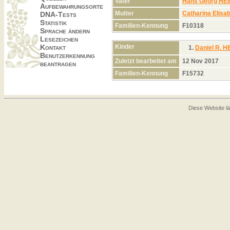
Vater
Hans Georg H
Aufbewahrungsorte
Mutter
Catharina Elis
DNA-Tests
Statistik
Familien-Kennung
F10318
Sprache ändern
Lesezeichen
Kinder
Kontakt
1.
Daniel R. 
Benutzerkennung
Zuletzt bearbeitet am
12 Nov 2017
beantragen
Familien-Kennung
F15732
Diese Website lä