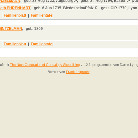
EINZELMANN
,
geb.
23 Aug 1723, Augsburg
,
gest.
24 Aug 1794, Easton
(Alt
abeth EHRENHART
,
geb.
6 Jun 1735, Biedesheim/Pfalz
,
gest.
CIR 1770, Lynn
Familienblatt
|
Familientafel
HEINTZELMAN
,
geb.
1809
Familienblatt
|
Familientafel
uft mit
The Next Generation of Genealogy Sitebuilding
v. 12.1, programmiert von Darrin Lyth
Betreut von
Frank Leiprecht
.