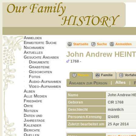
Anmelden
Erweiterte Suche
Startseite
Suche
Anmelden
Nachnamen
Aktuelles
John Andrew HEI
Gesuchte Angaben
1768 -
Dokumente
Grabsteine
Geschichten
Person
Familie
Vorfah
Fotos
Audio-Aufnahmen
Alles
Angaben zur Person
|
|
Video-Aufnahmen
Alben
Name
John Andrew
H
Alle Medien
Friedhöfe
Geboren
CIR 1768
Orte
Geschlecht
männlich
Notizen
Daten und
Personen-Kennung
I24495
Jahrestage
Zuletzt bearbeitet am
25 Apr 2014
Kalender
Berichte
Quellen