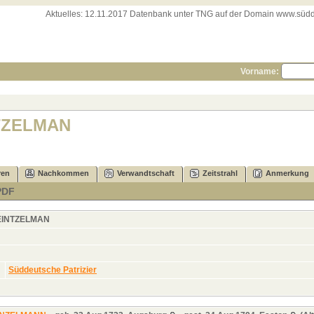
Aktuelles:
12.11.2017 Datenbank unter TNG auf der Domain www.süddeut
Vorname:
NTZELMAN
ren
Nachkommen
Verwandtschaft
Zeitstrahl
Anmerkung
PDF
EINTZELMAN
Süddeutsche Patrizier