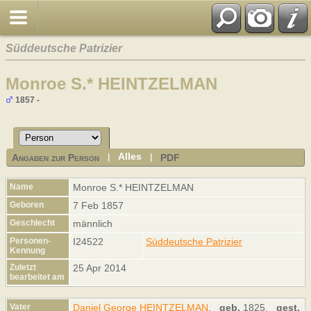
Süddeutsche Patrizier
Monroe S.* HEINTZELMAN
1857 -
Alles
Angaben zur Person
PDF
|
|
Name
Monroe S.*
HEINTZELMAN
Geboren
7 Feb 1857
Geschlecht
männlich
Personen-
I24522
Süddeutsche Patrizier
Kennung
Zuletzt
25 Apr 2014
bearbeitet am
Vater
Daniel George HEINTZELMAN
,
geb.
1825,
gest.