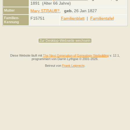
1891 (Alter 66 Jahre)
Mutter
Mary STRAUB?
,
geb.
26 Jan 1827
Familien-
F15751
Familienblatt
|
Familientafel
Kennung
Zur Desktop-Webseite wechseln
Diese Website läuft mit
The Next Generation of Genealogy Sitebuilding
v. 12.1,
programmiert von Darrin Lythgoe © 2001-2026.
Betreut von
Frank Leiprecht
.