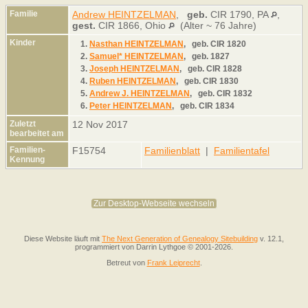
Familie
Andrew HEINTZELMAN
,
geb.
CIR 1790, PA
,
gest.
CIR 1866, Ohio
(Alter ~ 76 Jahre)
Kinder
1.
Nasthan HEINTZELMAN
,
geb.
CIR 1820
2.
Samuel* HEINTZELMAN
,
geb.
1827
3.
Joseph HEINTZELMAN
,
geb.
CIR 1828
4.
Ruben HEINTZELMAN
,
geb.
CIR 1830
5.
Andrew J. HEINTZELMAN
,
geb.
CIR 1832
6.
Peter HEINTZELMAN
,
geb.
CIR 1834
Zuletzt
12 Nov 2017
bearbeitet am
Familien-
F15754
Familienblatt
|
Familientafel
Kennung
Zur Desktop-Webseite wechseln
Diese Website läuft mit
The Next Generation of Genealogy Sitebuilding
v. 12.1,
programmiert von Darrin Lythgoe © 2001-2026.
Betreut von
Frank Leiprecht
.