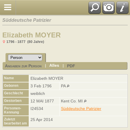
Süddeutsche Patrizier
Elizabeth MOYER
1796 - 1877 (80 Jahre)
Alles
Angaben zur Person
PDF
|
|
Name
Elizabeth
MOYER
Geboren
3 Feb 1796
PA
Geschlecht
weiblich
Gestorben
12 MAI 1877
Kent Co. MI
Personen-
I24534
Süddeutsche Patrizier
Kennung
Zuletzt
25 Apr 2014
bearbeitet am