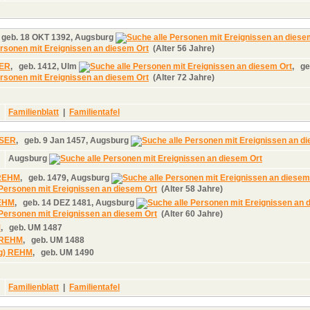
,
geb.
18 OKT 1392, Augsburg
(Alter 56 Jahre)
RER
,
geb.
1412, Ulm
,
ge
(Alter 72 Jahre)
Familienblatt
|
Familientafel
LSER
,
geb.
9 Jan 1457, Augsburg
Augsburg
 REHM
,
geb.
1479, Augsburg
(Alter 58 Jahre)
REHM
,
geb.
14 DEZ 1481, Augsburg
(Alter 60 Jahre)
M
,
geb.
UM 1487
 REHM
,
geb.
UM 1488
lg) REHM
,
geb.
UM 1490
Familienblatt
|
Familientafel