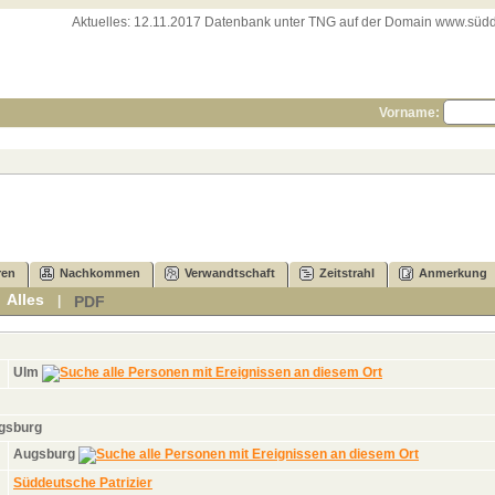
Aktuelles:
12.11.2017 Datenbank unter TNG auf der Domain www.süddeut
Vorname:
ren
Nachkommen
Verwandtschaft
Zeitstrahl
Anmerkung
Alles
PDF
|
|
Ulm
ugsburg
Augsburg
Süddeutsche Patrizier