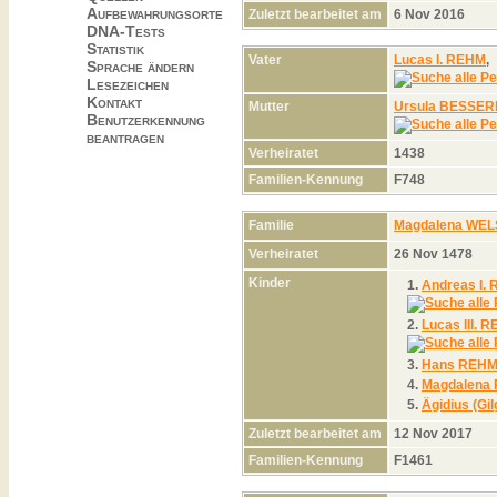
Aufbewahrungsorte
Zuletzt bearbeitet am
6 Nov 2016
DNA-Tests
Statistik
Vater
Lucas I. REHM
Sprache ändern
Lesezeichen
Kontakt
Mutter
Ursula BESSE
Benutzerkennung
beantragen
Verheiratet
1438
Familien-Kennung
F748
Familie
Magdalena WE
Verheiratet
26 Nov 1478
Kinder
1.
Andreas I.
2.
Lucas III. 
3.
Hans REH
4.
Magdalena
5.
Ägidius (Gi
Zuletzt bearbeitet am
12 Nov 2017
Familien-Kennung
F1461