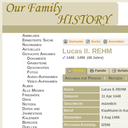
Anmelden
Erweiterte Suche
Startseite
Suche
Anmelden
Nachnamen
Aktuelles
Lucas II. REHM
Gesuchte Angaben
1448 - 1496 (48 Jahre)
Dokumente
Grabsteine
Geschichten
Person
Familie
Vorfah
Fotos
Audio-Aufnahmen
Angaben zur Person
Notizen
|
Video-Aufnahmen
Alben
Name
Lucas II.
REHM
Alle Medien
Friedhöfe
Geboren
11 Apr 1448
Orte
Geschlecht
männlich
Notizen
Daten und
Beruf
Kaufmann in A
Jahrestage
Gestorben
3 Aug 1496
Kalender
Berichte
Personen-Kennung
I2506
Quellen