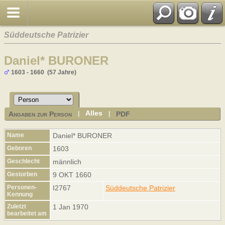
Süddeutsche Patrizier
Daniel* BURONER
1603 - 1660 (57 Jahre)
Alles
Angaben zur Person
PDF
|
|
Name
Daniel*
BURONER
Geboren
1603
Geschlecht
männlich
Gestorben
9 OKT 1660
Personen-
I2767
Süddeutsche Patrizier
Kennung
Zuletzt
1 Jan 1970
bearbeitet am