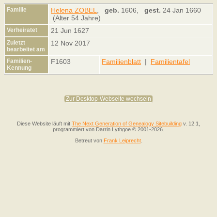
Familie
Helena ZOBEL
,
geb.
1606,
gest.
24 Jan 1660
(Alter 54 Jahre)
Verheiratet
21 Jun 1627
Zuletzt
12 Nov 2017
bearbeitet am
Familien-
F1603
Familienblatt
|
Familientafel
Kennung
Zur Desktop-Webseite wechseln
Diese Website läuft mit
The Next Generation of Genealogy Sitebuilding
v. 12.1,
programmiert von Darrin Lythgoe © 2001-2026.
Betreut von
Frank Leiprecht
.