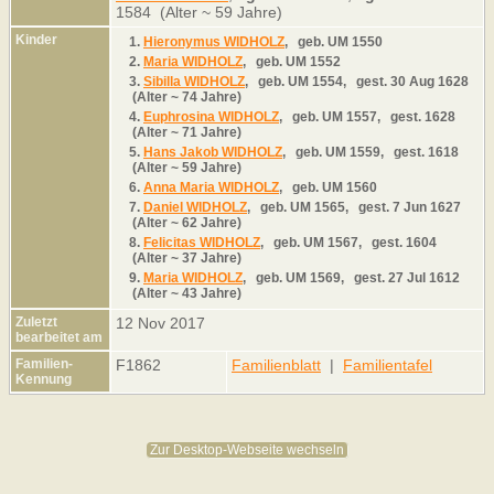
1584 (Alter ~ 59 Jahre)
Kinder
1.
Hieronymus WIDHOLZ
,
geb.
UM 1550
2.
Maria WIDHOLZ
,
geb.
UM 1552
3.
Sibilla WIDHOLZ
,
geb.
UM 1554,
gest.
30 Aug 1628
(Alter ~ 74 Jahre)
4.
Euphrosina WIDHOLZ
,
geb.
UM 1557,
gest.
1628
(Alter ~ 71 Jahre)
5.
Hans Jakob WIDHOLZ
,
geb.
UM 1559,
gest.
1618
(Alter ~ 59 Jahre)
6.
Anna Maria WIDHOLZ
,
geb.
UM 1560
7.
Daniel WIDHOLZ
,
geb.
UM 1565,
gest.
7 Jun 1627
(Alter ~ 62 Jahre)
8.
Felicitas WIDHOLZ
,
geb.
UM 1567,
gest.
1604
(Alter ~ 37 Jahre)
9.
Maria WIDHOLZ
,
geb.
UM 1569,
gest.
27 Jul 1612
(Alter ~ 43 Jahre)
Zuletzt
12 Nov 2017
bearbeitet am
Familien-
F1862
Familienblatt
|
Familientafel
Kennung
Zur Desktop-Webseite wechseln