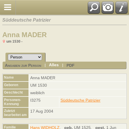
Süddeutsche Patrizier
Anna MADER
um 1530 -
Alles
Angaben zur Person
PDF
|
|
Name
Anna
MADER
Geboren
UM 1530
Geschlecht
weiblich
Personen-
I3275
Süddeutsche Patrizier
Kennung
Zuletzt
17 Aug 2004
bearbeitet am
Familie
Hans WIDHOLZ
,
geb.
UM 1525,
gest.
1 Jun