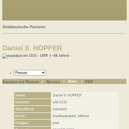
Süddeutsche Patrizier
Daniel II. HOPFER
um 1531 - 1599 (~ 68 Jahre)
Alles
Angaben zur Person
Notizen
PDF
|
|
|
Name
Daniel II.
HOPFER
Geboren
UM 1531
Geschlecht
männlich
Beruf
Kaufleutestube, Mehrer
Religion
prot.