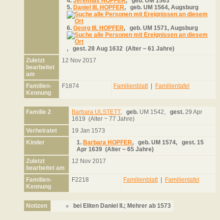
4.
Jeremias HOPFER
,
geb.
UM 1563
5.
Daniel III. HOPFER
,
geb.
UM 1564, Augsburg
6.
Georg III. HOPFER
,
geb.
UM 1571, Augsburg
,
gest.
28 Aug 1632 (Alter ~ 61 Jahre)
Zuletzt
12 Nov 2017
bearbeitet
am
Familien-
F1874
Familienblatt
|
Familientafel
Kennung
Familie 2
Barbara ULSTETT
,
geb.
UM 1542,
gest.
29 Apr
1619 (Alter ~ 77 Jahre)
Verheiratet
19 Jan 1573
Kinder
1.
Barbara HOPFER
,
geb.
UM 1574,
gest.
15
Apr 1639 (Alter ~ 65 Jahre)
Zuletzt
12 Nov 2017
bearbeitet am
Familien-
F2218
Familienblatt
|
Familientafel
Kennung
Notizen
bei Eliten Daniel II.; Mehrer ab 1573