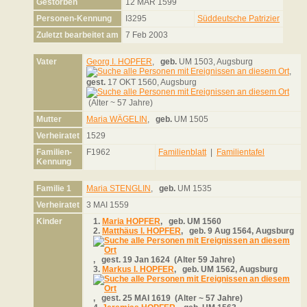
Gestorben
12 MÄR 1599
Personen-Kennung
I3295
Süddeutsche Patrizier
Zuletzt bearbeitet am
7 Feb 2003
Vater
Georg I. HOPFER
,
geb.
UM 1503, Augsburg
,
gest.
17 OKT 1560, Augsburg
(Alter ~ 57 Jahre)
Mutter
Maria WÄGELIN
,
geb.
UM 1505
Verheiratet
1529
Familien-
F1962
Familienblatt
|
Familientafel
Kennung
Familie 1
Maria STENGLIN
,
geb.
UM 1535
Verheiratet
3 MAI 1559
Kinder
1.
Maria HOPFER
,
geb.
UM 1560
2.
Matthäus I. HOPFER
,
geb.
9 Aug 1564, Augsburg
,
gest.
19 Jan 1624 (Alter 59 Jahre)
3.
Markus I. HOPFER
,
geb.
UM 1562, Augsburg
,
gest.
25 MAI 1619 (Alter ~ 57 Jahre)