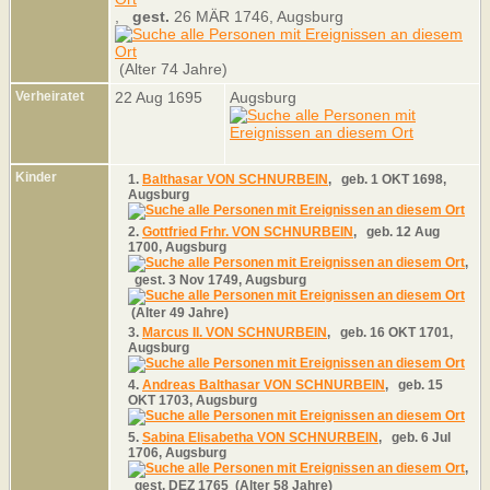
,
gest.
26 MÄR 1746, Augsburg
(Alter 74 Jahre)
Verheiratet
22 Aug 1695
Augsburg
Kinder
1.
Balthasar VON SCHNURBEIN
,
geb.
1 OKT 1698,
Augsburg
2.
Gottfried Frhr. VON SCHNURBEIN
,
geb.
12 Aug
1700, Augsburg
,
gest.
3 Nov 1749, Augsburg
(Alter 49 Jahre)
3.
Marcus II. VON SCHNURBEIN
,
geb.
16 OKT 1701,
Augsburg
4.
Andreas Balthasar VON SCHNURBEIN
,
geb.
15
OKT 1703, Augsburg
5.
Sabina Elisabetha VON SCHNURBEIN
,
geb.
6 Jul
1706, Augsburg
,
gest.
DEZ 1765 (Alter 58 Jahre)