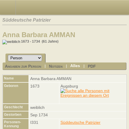
Süddeutsche Patrizier
Anna Barbara AMMAN
1673 - 1734 (61 Jahre)
Alles
Angaben zur Person
Notizen
PDF
|
|
|
Name
Anna Barbara
AMMAN
Geboren
1673
Augsburg
Geschlecht
weiblich
Gestorben
Sep 1734
Personen-
I331
Süddeutsche Patrizier
Kennung