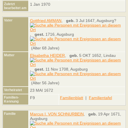
Zuletzt
1 Jan 1970
bearbeitet am
Vater
Gottfried AMMAN
,
geb.
3 Jul 1647, Augsburg?
,
gest.
1716, Augsburg
(Alter 68 Jahre)
Mutter
Elisabetha HEIDER
,
geb.
5 OKT 1652, Lindau
,
gest.
11 Nov 1708, Augsburg
(Alter 56 Jahre)
Verheiratet
23 MAI 1672
Familien-
F9
Familienblatt
|
Familientafel
Kennung
Familie
Marcus I. VON SCHNURBEIN
,
geb.
19 Apr 1671,
Augsburg