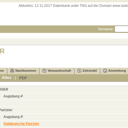
Aktuelles:
12.11.2017 Datenbank unter TNG auf der Domain www.süddeut
Vorname:
ER
ren
Nachkommen
Verwandtschaft
Zeitstrahl
Anmerkung
Alles
PDF
|
|
NGER
Augsburg
Patrizier
Augsburg
Süddeutsche Patrizier