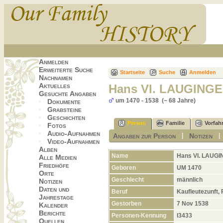
Anmelden
Erweiterte Suche
Startseite
Suche
Anmelden
Nachnamen
Aktuelles
Hans VI. LAUGING
Gesuchte Angaben
um 1470 - 1538 (~ 68 Jahre)
Dokumente
Grabsteine
Geschichten
Person
Familie
Vorfah
Fotos
Audio-Aufnahmen
Angaben zur Person
Notizen
|
Video-Aufnahmen
Alben
Name
Hans VI.
LAUGI
Alle Medien
Friedhöfe
Geboren
UM 1470
Orte
Geschlecht
männlich
Notizen
Daten und
Beruf
Kaufleutezunft, 
Jahrestage
Gestorben
7 Nov 1538
Kalender
Berichte
Personen-Kennung
I3433
Quellen