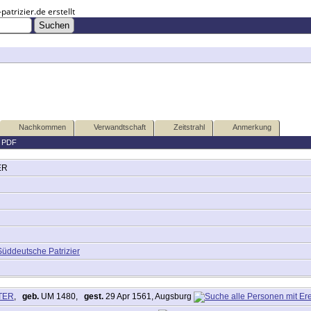
trizier.de erstellt
Nachkommen
Verwandtschaft
Zeitstrahl
Anmerkung
|
PDF
ER
Süddeutsche Patrizier
STER
,
geb.
UM 1480,
gest.
29 Apr 1561, Augsburg