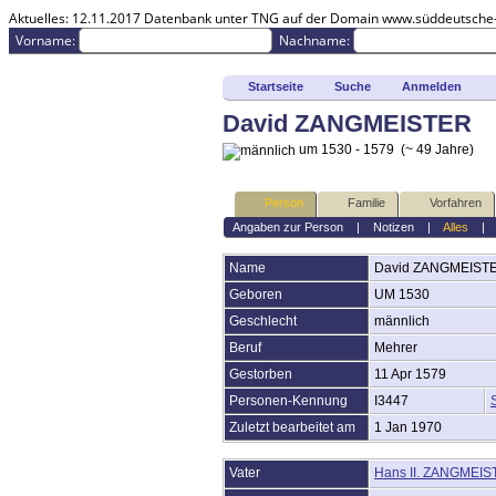
Aktuelles:
12.11.2017 Datenbank unter TNG auf der Domain www.süddeutsche-pa
Vorname:
Nachname:
Startseite
Suche
Anmelden
David ZANGMEISTER
um 1530 - 1579 (~ 49 Jahre)
Anmelden
Erweiterte Suche
Nachnamen
Person
Familie
Vorfahren
Aktuelles
Angaben zur Person
|
Notizen
|
Alles
Gesuchte Angaben
Dokumente
Grabsteine
Name
David
ZANGMEIST
Geschichten
Geboren
UM 1530
Fotos
Geschlecht
männlich
Audio-Aufnahmen
Video-Aufnahmen
Beruf
Mehrer
Alben
Gestorben
11 Apr 1579
Alle Medien
Friedhöfe
Personen-Kennung
I3447
Orte
Zuletzt bearbeitet am
1 Jan 1970
Notizen
Daten und Jahrestage
Vater
Hans II. ZANGMEI
Kalender
Berichte