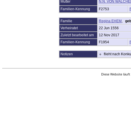
Mutter
N.N. VON WALCHE
Quellen
Aufbewahrungsorte
Familien-Kennung
F2753
DNA-Tests
Statistik
Familie
Regina EHEM
,
geb
Sprache ändern
Verheiratet
22 Jun 1556
Lesezeichen
Kontakt
Zuletzt bearbeitet am
12 Nov 2017
Benutzerkennung beantragen
Familien-Kennung
F1954
Notizen
flieht nach Konk
Diese Website läuft