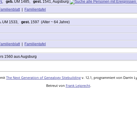
N
,
geb.
UM 1485,
gest.
1541, Augsburg
Familienblatt
|
Familientafel
.
UM 1533,
gest.
1597 (Alter ~ 64 Jahre)
Familienblatt
|
Familientafel
urs 1560 aus Augsburg
 mit
The Next Generation of Genealogy Sitebuilding
v. 12.1, programmiert von Darrin L
Betreut von
Frank Leiprecht
.