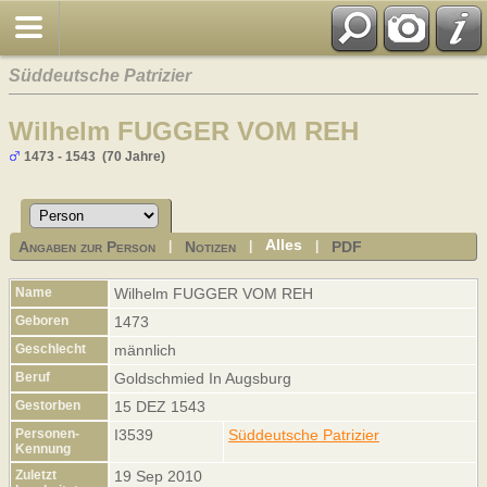
Süddeutsche Patrizier
Wilhelm FUGGER VOM REH
1473 - 1543 (70 Jahre)
Alles
Angaben zur Person
Notizen
PDF
|
|
|
Name
Wilhelm
FUGGER VOM REH
Geboren
1473
Geschlecht
männlich
Beruf
Goldschmied In Augsburg
Gestorben
15 DEZ 1543
Personen-
I3539
Süddeutsche Patrizier
Kennung
Zuletzt
19 Sep 2010