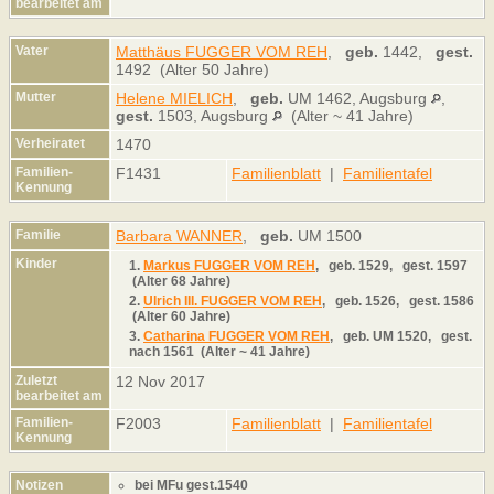
bearbeitet am
Vater
Matthäus FUGGER VOM REH
,
geb.
1442,
gest.
1492 (Alter 50 Jahre)
Mutter
Helene MIELICH
,
geb.
UM 1462, Augsburg
,
gest.
1503, Augsburg
(Alter ~ 41 Jahre)
Verheiratet
1470
Familien-
F1431
Familienblatt
|
Familientafel
Kennung
Familie
Barbara WANNER
,
geb.
UM 1500
Kinder
1.
Markus FUGGER VOM REH
,
geb.
1529,
gest.
1597
(Alter 68 Jahre)
2.
Ulrich III. FUGGER VOM REH
,
geb.
1526,
gest.
1586
(Alter 60 Jahre)
3.
Catharina FUGGER VOM REH
,
geb.
UM 1520,
gest.
nach 1561 (Alter ~ 41 Jahre)
Zuletzt
12 Nov 2017
bearbeitet am
Familien-
F2003
Familienblatt
|
Familientafel
Kennung
Notizen
bei MFu gest.1540