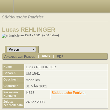
Süddeutsche Patrizier
Lucas REHLINGER
um 1541 - 1601 (~ 60 Jahre)
Alles
Angaben zur Person
PDF
|
|
Name
Lucas
REHLINGER
Geboren
UM 1541
Geschlecht
männlich
Gestorben
31 MÄR 1601
Personen-
I4313
Süddeutsche Patrizier
Kennung
Zuletzt
24 Apr 2003
bearbeitet am