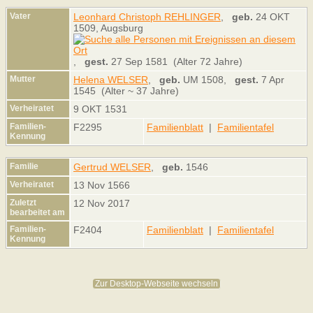
Vater
Leonhard Christoph REHLINGER
,
geb.
24 OKT
1509, Augsburg
,
gest.
27 Sep 1581 (Alter 72 Jahre)
Mutter
Helena WELSER
,
geb.
UM 1508,
gest.
7 Apr
1545 (Alter ~ 37 Jahre)
Verheiratet
9 OKT 1531
Familien-
F2295
Familienblatt
|
Familientafel
Kennung
Familie
Gertrud WELSER
,
geb.
1546
Verheiratet
13 Nov 1566
Zuletzt
12 Nov 2017
bearbeitet am
Familien-
F2404
Familienblatt
|
Familientafel
Kennung
Zur Desktop-Webseite wechseln