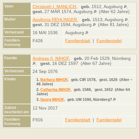
Vater
Christoph I. MANLICH
,
geb.
1512, Augsburg
,
gest.
27 MÄR 1574, Augsburg
(Alter 62 Jahre)
Mutter
Apollonia REHLINGER
,
geb.
1513, Augsburg
,
gest.
31 DEZ 1594, Augsburg
(Alter 81 Jahre)
Verheiratet
16 MAI 1536
Augsburg
Familien-
F426
Familienblatt
|
Familientafel
Kennung
Familie
Andreas II. IMHOF
,
geb.
20 Feb 1529, Nürnberg
,
gest.
16 DEZ 1597 (Alter 67 Jahre)
Verheiratet
24 Sep 1576
Kinder
1.
Barbara IMHOF
,
geb.
CIR 1578,
gest.
1626 (Alter ~
48 Jahre)
2.
Catharina IMHOF
,
geb.
1588,
gest.
1652 (Alter 64
Jahre)
3.
Georg IMHOF
,
geb.
UM 1590, Nürnberg?
Zuletzt
12 Nov 2017
bearbeitet am
Familien-
F916
Familienblatt
|
Familientafel
Kennung