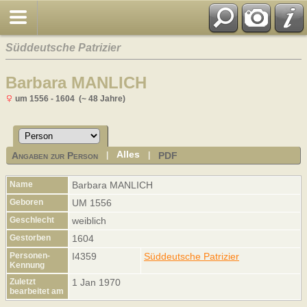
Süddeutsche Patrizier
Barbara MANLICH
um 1556 - 1604 (~ 48 Jahre)
Alles
Angaben zur Person
PDF
|
|
Name
Barbara
MANLICH
Geboren
UM 1556
Geschlecht
weiblich
Gestorben
1604
Personen-
I4359
Süddeutsche Patrizier
Kennung
Zuletzt
1 Jan 1970
bearbeitet am