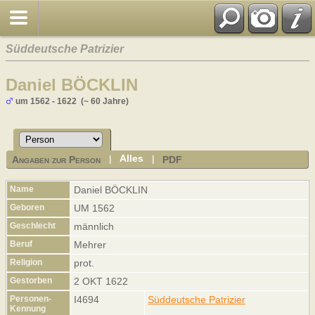
Süddeutsche Patrizier
Daniel BÖCKLIN
um 1562 - 1622 (~ 60 Jahre)
Alles
Angaben zur Person
PDF
|
|
Name
Daniel
BÖCKLIN
Geboren
UM 1562
Geschlecht
männlich
Beruf
Mehrer
Religion
prot.
Gestorben
2 OKT 1622
Personen-
I4694
Süddeutsche Patrizier
Kennung