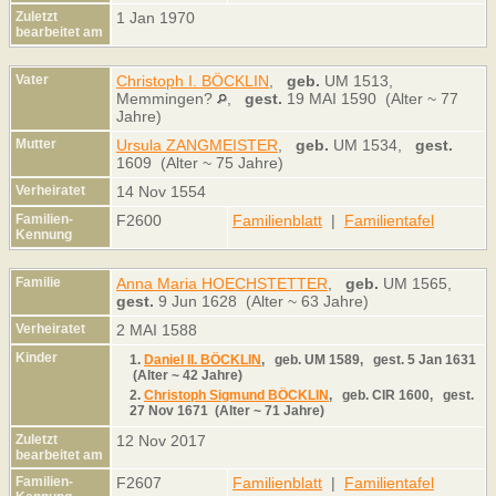
Zuletzt
1 Jan 1970
bearbeitet am
Vater
Christoph I. BÖCKLIN
,
geb.
UM 1513,
Memmingen?
,
gest.
19 MAI 1590 (Alter ~ 77
Jahre)
Mutter
Ursula ZANGMEISTER
,
geb.
UM 1534,
gest.
1609 (Alter ~ 75 Jahre)
Verheiratet
14 Nov 1554
Familien-
F2600
Familienblatt
|
Familientafel
Kennung
Familie
Anna Maria HOECHSTETTER
,
geb.
UM 1565,
gest.
9 Jun 1628 (Alter ~ 63 Jahre)
Verheiratet
2 MAI 1588
Kinder
1.
Daniel II. BÖCKLIN
,
geb.
UM 1589,
gest.
5 Jan 1631
(Alter ~ 42 Jahre)
2.
Christoph Sigmund BÖCKLIN
,
geb.
CIR 1600,
gest.
27 Nov 1671 (Alter ~ 71 Jahre)
Zuletzt
12 Nov 2017
bearbeitet am
Familien-
F2607
Familienblatt
|
Familientafel