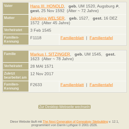
Vater
Hans III. HONOLD
,
geb.
UM 1520, Augsburg
,
gest.
25 Nov 1592 (Alter ~ 72 Jahre)
Mutter
Jakobina WELSER
,
geb.
1527,
gest.
16 DEZ
1572 (Alter 45 Jahre)
Verheiratet
3 Feb 1545
Familien-
F1118
Familienblatt
|
Familientafel
Kennung
Familie
Markus I. SITZINGER
,
geb.
UM 1545,
gest.
1623 (Alter ~ 78 Jahre)
Verheiratet
28 MAI 1571
Zuletzt
12 Nov 2017
bearbeitet am
Familien-
F2633
Familienblatt
|
Familientafel
Kennung
Zur Desktop-Webseite wechseln
Diese Website läuft mit
The Next Generation of Genealogy Sitebuilding
v. 12.1,
programmiert von Darrin Lythgoe © 2001-2026.