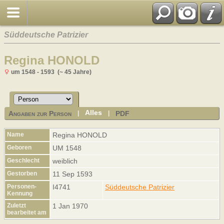
Süddeutsche Patrizier
Regina HONOLD
um 1548 - 1593 (~ 45 Jahre)
Alles
Angaben zur Person
PDF
|
|
Name
Regina
HONOLD
Geboren
UM 1548
Geschlecht
weiblich
Gestorben
11 Sep 1593
Personen-
I4741
Süddeutsche Patrizier
Kennung
Zuletzt
1 Jan 1970
bearbeitet am