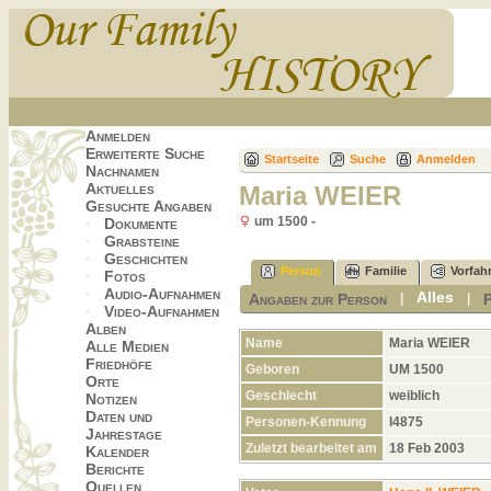
Anmelden
Erweiterte Suche
Startseite
Suche
Anmelden
Nachnamen
Aktuelles
Maria WEIER
Gesuchte Angaben
um 1500 -
Dokumente
Grabsteine
Geschichten
Person
Familie
Vorfah
Fotos
Audio-Aufnahmen
Alles
Angaben zur Person
|
|
Video-Aufnahmen
Alben
Name
Maria
WEIER
Alle Medien
Friedhöfe
Geboren
UM 1500
Orte
Geschlecht
weiblich
Notizen
Daten und
Personen-Kennung
I4875
Jahrestage
Zuletzt bearbeitet am
18 Feb 2003
Kalender
Berichte
Quellen