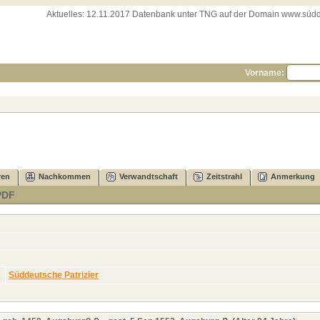
Aktuelles:
12.11.2017 Datenbank unter TNG auf der Domain www.süddeut
Vorname:
ren
Nachkommen
Verwandtschaft
Zeitstrahl
Anmerkung
PDF
Süddeutsche Patrizier