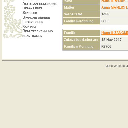
Vater
Hans II. WEIER
Aufbewahrungsorte
Mutter
Anna MANLICH
DNA-Tests
Statistik
Verheiratet
1488
Sprache ändern
Familien-Kennung
F803
Lesezeichen
Kontakt
Benutzerkennung
Familie
Hans II. ZANGM
beantragen
Zuletzt bearbeitet am
12 Nov 2017
Familien-Kennung
F2706
Diese Website lä