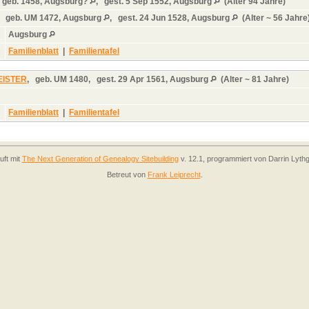
,
geb.
1458, Augsburg?
,
gest.
5 Sep 1552, Augsburg
(Alter 94 Jahre)
,
geb.
UM 1472, Augsburg
,
gest.
24 Jun 1528, Augsburg
(Alter ~ 56 Jahre
Augsburg
Familienblatt
|
Familientafel
EISTER
,
geb.
UM 1480,
gest.
29 Apr 1561, Augsburg
(Alter ~ 81 Jahre)
Familienblatt
|
Familientafel
uft mit
The Next Generation of Genealogy Sitebuilding
v. 12.1, programmiert von Darrin Lyth
Betreut von
Frank Leiprecht
.