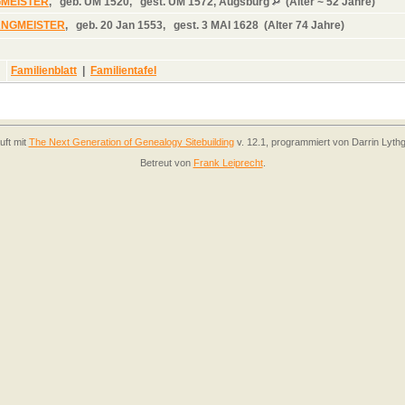
GMEISTER
,
geb.
UM 1520,
gest.
UM 1572, Augsburg
(Alter ~ 52 Jahre)
ANGMEISTER
,
geb.
20 Jan 1553,
gest.
3 MAI 1628 (Alter 74 Jahre)
Familienblatt
|
Familientafel
uft mit
The Next Generation of Genealogy Sitebuilding
v. 12.1, programmiert von Darrin Lyth
Betreut von
Frank Leiprecht
.