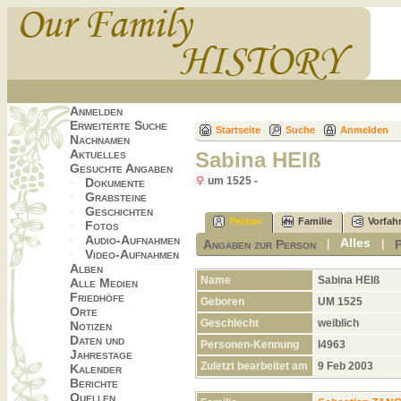
Anmelden
Erweiterte Suche
Startseite
Suche
Anmelden
Nachnamen
Aktuelles
Sabina HEIß
Gesuchte Angaben
um 1525 -
Dokumente
Grabsteine
Geschichten
Person
Familie
Vorfah
Fotos
Audio-Aufnahmen
Alles
Angaben zur Person
|
|
Video-Aufnahmen
Alben
Name
Sabina
HEIß
Alle Medien
Friedhöfe
Geboren
UM 1525
Orte
Geschlecht
weiblich
Notizen
Daten und
Personen-Kennung
I4963
Jahrestage
Zuletzt bearbeitet am
9 Feb 2003
Kalender
Berichte
Quellen