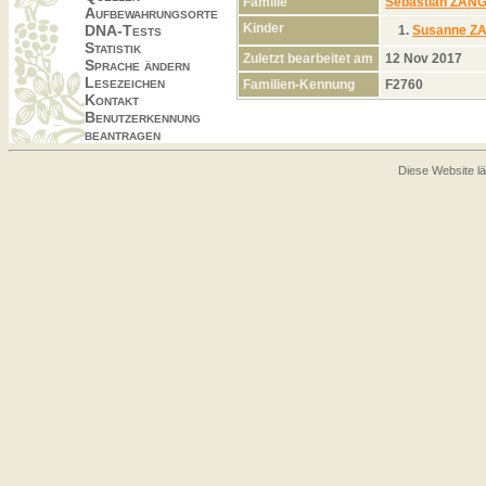
Familie
Sebastian ZAN
Aufbewahrungsorte
Kinder
DNA-Tests
1.
Susanne Z
Statistik
Zuletzt bearbeitet am
12 Nov 2017
Sprache ändern
Lesezeichen
Familien-Kennung
F2760
Kontakt
Benutzerkennung
beantragen
Diese Website lä