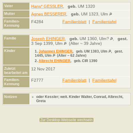
Vater
Hans* GESSLER
,
geb.
UM 1320
Mutter
Agnes BESSERER
,
geb.
UM 1323, Ulm
Familien-
F4284
Familienblatt
|
Familientafel
Kennung
Familie
Joseph EHINGER
,
geb.
UM 1360, Ulm?
,
gest.
3 Sep 1399, Ulm
(Alter ~ 39 Jahre)
Kinder
1.
Johannes EHINGER
,
geb.
UM 1383, Ulm
,
gest.
1445, Ulm
(Alter ~ 62 Jahre)
2.
Albrecht EHINGER
,
geb.
CIR 1390
Zuletzt
12 Nov 2017
bearbeitet am
Familien-
F2777
Familienblatt
|
Familientafel
Kennung
Notizen
oder Kessler; weit. Kinder Walter, Conrad, Albrecht,
Greta
Zur Desktop-Webseite wechseln