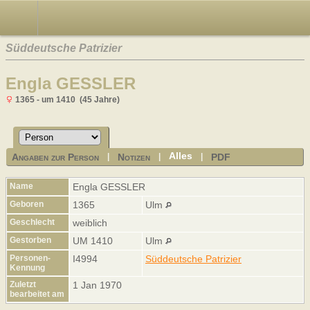
Süddeutsche Patrizier
Engla GESSLER
1365 - um 1410 (45 Jahre)
Alles
Angaben zur Person
Notizen
PDF
|
|
|
Name
Engla
GESSLER
Geboren
1365
Ulm
Geschlecht
weiblich
Gestorben
UM 1410
Ulm
Personen-
I4994
Süddeutsche Patrizier
Kennung
Zuletzt
1 Jan 1970
bearbeitet am