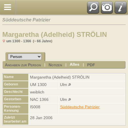
Süddeutsche Patrizier
Margaretha (Adelheid) STRÖLIN
um 1300 - 1366 (~ 66 Jahre)
Alles
Angaben zur Person
Notizen
PDF
|
|
|
Name
Margaretha (Adelheid)
STRÖLIN
Geboren
UM 1300
Ulm
Geschlecht
weiblich
Gestorben
NAC 1366
Ulm
Personen-
I5008
Süddeutsche Patrizier
Kennung
Zuletzt
28 Jan 2006
bearbeitet am