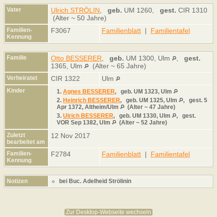
Vater
Ulrich STRÖLIN
,
geb.
UM 1260,
gest.
CIR 1310
(Alter ~ 50 Jahre)
Familien-
F3067
Familienblatt
|
Familientafel
Kennung
Familie
Otto BESSERER
,
geb.
UM 1300, Ulm
,
gest.
1365, Ulm
(Alter ~ 65 Jahre)
Verheiratet
CIR 1322
Ulm
Kinder
1.
Agnes BESSERER
,
geb.
UM 1323, Ulm
2.
Heinrich BESSERER
,
geb.
UM 1325, Ulm
,
gest.
5
Apr 1372, Altheim/Ulm
(Alter ~ 47 Jahre)
3.
Ulrich BESSERER
,
geb.
UM 1330, Ulm
,
gest.
VOR Sep 1382, Ulm
(Alter ~ 52 Jahre)
Zuletzt
12 Nov 2017
bearbeitet am
Familien-
F2784
Familienblatt
|
Familientafel
Kennung
Notizen
bei Buc. Adelheid Strölinin
Zur Desktop-Webseite wechseln