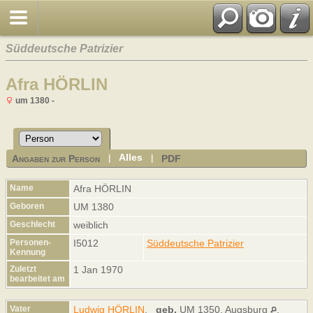
Süddeutsche Patrizier
Afra HÖRLIN
um 1380 -
Alles
Angaben zur Person
PDF
|
|
Name
Afra
HÖRLIN
Geboren
UM 1380
Geschlecht
weiblich
Personen-
I5012
Süddeutsche Patrizier
Kennung
Zuletzt
1 Jan 1970
bearbeitet am
Vater
Ludwig HÖRLIN
,
geb.
UM 1350, Augsburg
,