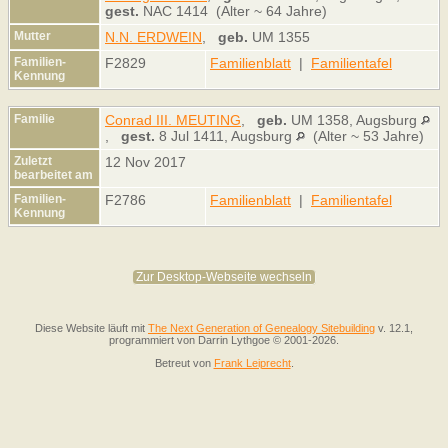
gest.
NAC 1414 (Alter ~ 64 Jahre)
Mutter
N.N. ERDWEIN
,
geb.
UM 1355
Familien-
F2829
Familienblatt
|
Familientafel
Kennung
Familie
Conrad III. MEUTING
,
geb.
UM 1358, Augsburg
,
gest.
8 Jul 1411, Augsburg
(Alter ~ 53 Jahre)
Zuletzt
12 Nov 2017
bearbeitet am
Familien-
F2786
Familienblatt
|
Familientafel
Kennung
Zur Desktop-Webseite wechseln
Diese Website läuft mit
The Next Generation of Genealogy Sitebuilding
v. 12.1,
programmiert von Darrin Lythgoe © 2001-2026.
Betreut von
Frank Leiprecht
.