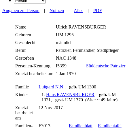
Angaben zur Person
|
Notizen
|
Alles
|
PDF
Name
Ulrich
RAVENSBURGER
Geboren
UM 1295
Geschlecht
männlich
Beruf
Patrizier, Fernhändler, Stadtpfleger
Gestorben
NAC 1348
Personen-Kennung
I5399
Süddeutsche Patrizier
Zuletzt bearbeitet am
1 Jan 1970
Familie
Luitgard N.N.
,
geb.
UM 1300
Kinder
1.
Hans RAVENSBURGER
,
geb.
UM
1321,
gest.
UM 1370 (Alter ~ 49 Jahre)
Zuletzt
12 Nov 2017
bearbeitet
am
Familien-
F3013
Familienblatt
|
Familientafel