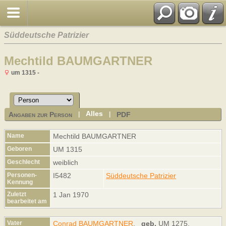
Süddeutsche Patrizier
Mechtild BAUMGARTNER
um 1315 -
Alles
Angaben zur Person
PDF
|
|
Name
Mechtild
BAUMGARTNER
Geboren
UM 1315
Geschlecht
weiblich
Personen-
I5482
Süddeutsche Patrizier
Kennung
Zuletzt
1 Jan 1970
bearbeitet am
Vater
Conrad BAUMGARTNER
,
geb.
UM 1275,