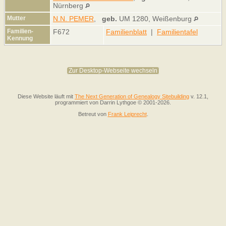
Nürnberg
Mutter
N.N. PEMER
,
geb.
UM 1280, Weißenburg
Familien-
F672
Familienblatt
|
Familientafel
Kennung
Zur Desktop-Webseite wechseln
Diese Website läuft mit
The Next Generation of Genealogy Sitebuilding
v. 12.1,
programmiert von Darrin Lythgoe © 2001-2026.
Betreut von
Frank Leiprecht
.