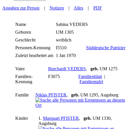
Angaben zur Person
|
Notizen
|
Alles
|
PDF
Name
Sabina
VEDERS
Geboren
UM 1305
Geschlecht
weiblich
Personen-Kennung
I5510
Süddeutsche Patrizier
Zuletzt bearbeitet am
1 Jan 1970
Vater
Burchardt VEDERS
,
geb.
UM 1275
Familien-
F3075
Familienblatt
|
Kennung
Familientafel
Familie
Niklas PFISTER
,
geb.
UM 1295, Augsburg
Kinder
1.
Marquart PFISTER
,
geb.
UM 1330,
Augsburg