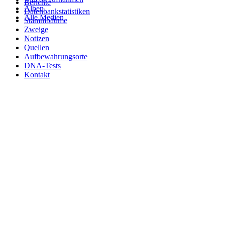
Berichte
Alben
Datenbankstatistiken
Alle Medien
Stammbäume
Zweige
Notizen
Quellen
Aufbewahrungsorte
DNA-Tests
Kontakt