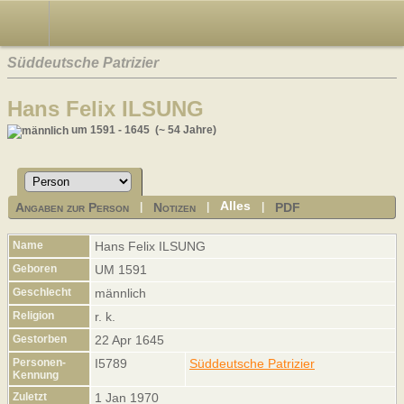
Süddeutsche Patrizier
Hans Felix ILSUNG
um 1591 - 1645 (~ 54 Jahre)
Alles
Angaben zur Person
Notizen
PDF
|
|
|
Name
Hans Felix
ILSUNG
Geboren
UM 1591
Geschlecht
männlich
Religion
r. k.
Gestorben
22 Apr 1645
Personen-
I5789
Süddeutsche Patrizier
Kennung
Zuletzt
1 Jan 1970