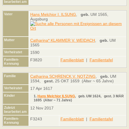
bearbeitet am
Vater
Hans Melchior I. ILSUNG
,
geb.
UM 1565,
Augsburg
Mutter
Catharina* KLAMMER V. WEIDACH
,
geb.
UM
1565
Verheiratet
1590
Familien-
F3820
Familienblatt
|
Familientafel
Kennung
Familie
Catharina SCHRENCK V. NOTZING
,
geb.
UM
1594,
gest.
25 OKT 1659 (Alter ~ 65 Jahre)
Verheiratet
17 Apr 1617
Kinder
1.
Hans Melchior ILSUNG
,
geb.
UM 1624,
gest.
3 MÄR
1695 (Alter ~ 71 Jahre)
Zuletzt
12 Nov 2017
bearbeitet am
Familien-
F3243
Familienblatt
|
Familientafel
Kennung