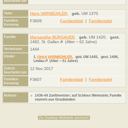
bearbeitet am
Vater
Hans VARNBÜHLER
,
geb.
UM 1370
Familien-
F3609
Familienblatt
|
Familientafel
Kennung
Familie
Margarethe BURGAUER
,
geb.
UM 1420,
gest.
1482, St. Gallen
(Alter ~ 62 Jahre)
Verheiratet
1444
Kinder
1.
Ulrich VARNBÜHLER
,
geb.
UM 1445,
gest.
1496,
Lindau
(Alter ~ 51 Jahre)
Zuletzt
12 Nov 2017
bearbeitet am
Familien-
F3607
Familienblatt
|
Familientafel
Kennung
Notizen
1436-44 Zunftmeister; auf Schloss Weinstein; Familie
stammt aus Graubünden
Zur Desktop-Webseite wechseln