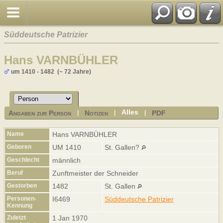
Süddeutsche Patrizier
Hans VARNBÜHLER
um 1410 - 1482 (~ 72 Jahre)
Alles
Angaben zur Person
Notizen
PDF
|
|
|
Name
Hans
VARNBÜHLER
Geboren
UM 1410
St. Gallen?
Geschlecht
männlich
Beruf
Zunftmeister der Schneider
Gestorben
1482
St. Gallen
Personen-
I6469
Süddeutsche Patrizier
Kennung
Zuletzt
1 Jan 1970