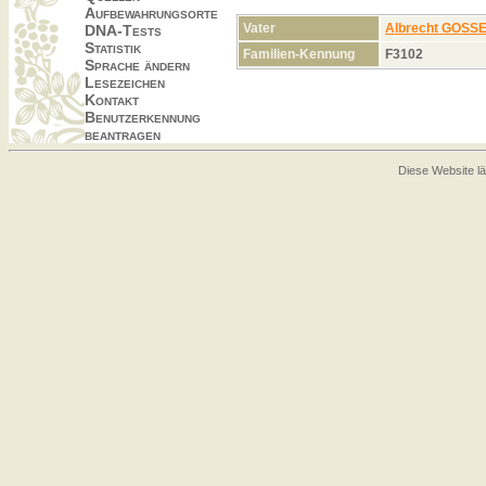
Aufbewahrungsorte
Vater
Albrecht GOS
DNA-Tests
Statistik
Familien-Kennung
F3102
Sprache ändern
Lesezeichen
Kontakt
Benutzerkennung
beantragen
Diese Website lä