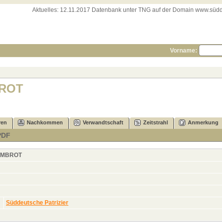
Aktuelles:
12.11.2017 Datenbank unter TNG auf der Domain www.süddeut
Vorname:
BROT
ren
Nachkommen
Verwandtschaft
Zeitstrahl
Anmerkung
PDF
EMBROT
Süddeutsche Patrizier