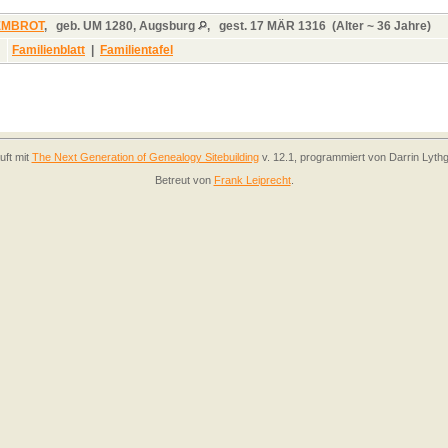
SEMBROT
,
geb.
UM 1280, Augsburg
,
gest.
17 MÄR 1316 (Alter ~ 36 Jahre)
Familienblatt
|
Familientafel
uft mit
The Next Generation of Genealogy Sitebuilding
v. 12.1, programmiert von Darrin Lyth
Betreut von
Frank Leiprecht
.