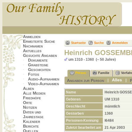
Anmelden
Erweiterte Suche
Startseite
Suche
Anmelden
Nachnamen
Aktuelles
Heinrich GOSSEM
Gesuchte Angaben
um 1310 - 1360 (~ 50 Jahre)
Dokumente
Grabsteine
Geschichten
Person
Familie
Vorfah
Fotos
Audio-Aufnahmen
Alles
Angaben zur Person
|
|
Video-Aufnahmen
Alben
Name
Heinrich
GOSS
Alle Medien
Friedhöfe
Geboren
UM 1310
Orte
Geschlecht
männlich
Notizen
Daten und
Gestorben
1360
Jahrestage
Personen-Kennung
I6484
Kalender
Berichte
Zuletzt bearbeitet am
21 Apr 2003
Quellen