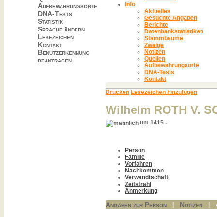
Info
Aufbewahrungsorte
Aktuelles
DNA-Tests
Gesuchte Angaben
Statistik
Berichte
Sprache ändern
Datenbankstatistiken
Lesezeichen
Stammbäume
Kontakt
Zweige
Benutzerkennung
Notizen
Quellen
beantragen
Aufbewahrungsorte
DNA-Tests
Kontakt
Drucken
Lesezeichen hinzufügen
Wilhelm ROTH V. 
um 1415 -
Person
Familie
Vorfahren
Nachkommen
Verwandtschaft
Zeitstrahl
Anmerkung
Angaben zur Person
Notizen
|
|