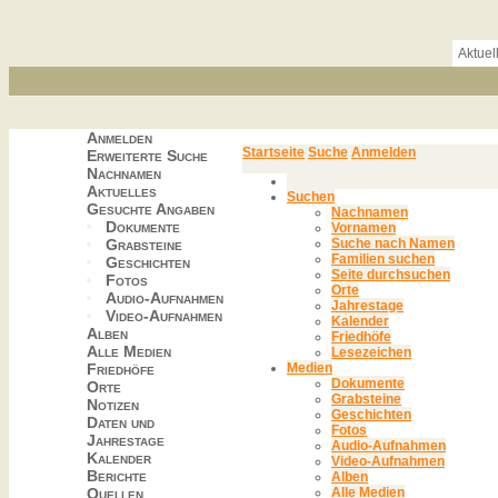
Aktuel
Anmelden
Startseite
Suche
Anmelden
Erweiterte Suche
Nachnamen
Aktuelles
Suchen
Gesuchte Angaben
Nachnamen
Dokumente
Vornamen
Grabsteine
Suche nach Namen
Familien suchen
Geschichten
Seite durchsuchen
Fotos
Orte
Audio-Aufnahmen
Jahrestage
Video-Aufnahmen
Kalender
Alben
Friedhöfe
Alle Medien
Lesezeichen
Friedhöfe
Medien
Dokumente
Orte
Grabsteine
Notizen
Geschichten
Daten und
Fotos
Jahrestage
Audio-Aufnahmen
Kalender
Video-Aufnahmen
Berichte
Alben
Quellen
Alle Medien