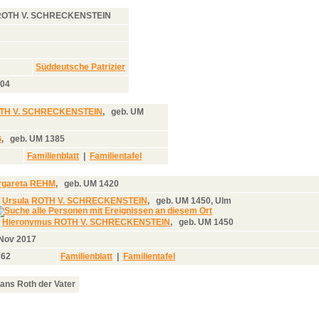
ROTH V. SCHRECKENSTEIN
Süddeutsche Patrizier
004
OTH V. SCHRECKENSTEIN
,
geb.
UM
G
,
geb.
UM 1385
Familienblatt
|
Familientafel
rgareta REHM
,
geb.
UM 1420
.
Ursula ROTH V. SCHRECKENSTEIN
,
geb.
UM 1450, Ulm
.
Hieronymus ROTH V. SCHRECKENSTEIN
,
geb.
UM 1450
 Nov 2017
762
Familienblatt
|
Familientafel
Hans Roth der Vater