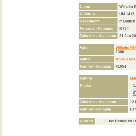
Name
Wilhelm
Geboren
UM 1415
Geschlecht
männlich
Personen-Kennung
I6794
Zuletzt bearbeitet am
21 Jan 2
Vater
Wilhelm R
1380
Mutter
Anna KAR
Familien-Kennung
F1054
Familie
Ma
Kinder
1
2
Zuletzt bearbeitet am
12
Familien-Kennung
F3
Notizen
bei Bendel ist 