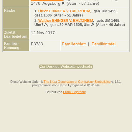
1478, Augsburg
(Alter ~ 57 Jahre)
Kinder
1.
Ulrich EHINGER V. BALTZHEIM
,
geb.
UM 1455,
gest.
1506 (Alter ~ 51 Jahre)
2.
Walther EHINGER V. BALTZHEIM
,
geb.
UM 1465,
Ulm?
,
gest.
30 MÄR 1505, Ulm
(Alter ~ 40 Jahre)
Zuletzt
12 Nov 2017
bearbeitet am
Familien-
F3783
Familienblatt
|
Familientafel
Kennung
Zur Desktop-Webseite wechseln
Diese Website läuft mit
The Next Generation of Genealogy Sitebuilding
v. 12.1,
programmiert von Darrin Lythgoe © 2001-2026.
Betreut von
Frank Leiprecht
.