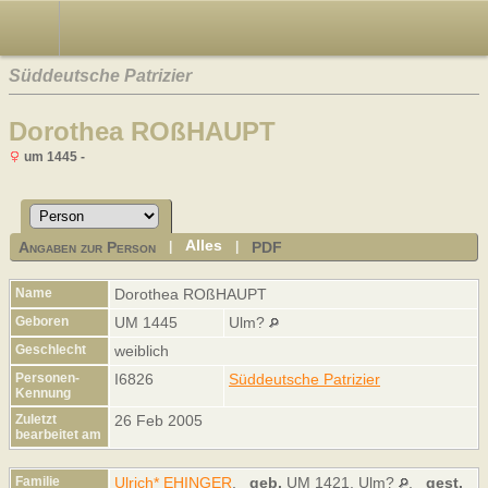
Süddeutsche Patrizier
Dorothea ROßHAUPT
um 1445 -
Alles
Angaben zur Person
PDF
|
|
Name
Dorothea
ROßHAUPT
Geboren
UM 1445
Ulm?
Geschlecht
weiblich
Personen-
I6826
Süddeutsche Patrizier
Kennung
Zuletzt
26 Feb 2005
bearbeitet am
Familie
Ulrich* EHINGER
,
geb.
UM 1421, Ulm?
,
gest.