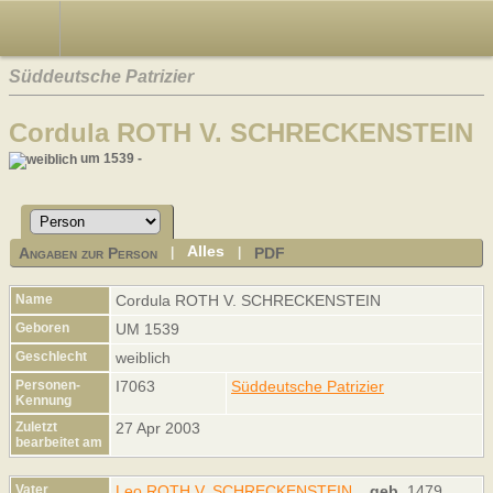
Süddeutsche Patrizier
Cordula ROTH V. SCHRECKENSTEIN
um 1539 -
Alles
Angaben zur Person
PDF
|
|
Name
Cordula
ROTH V. SCHRECKENSTEIN
Geboren
UM 1539
Geschlecht
weiblich
Personen-
I7063
Süddeutsche Patrizier
Kennung
Zuletzt
27 Apr 2003
bearbeitet am
Vater
Leo ROTH V. SCHRECKENSTEIN
,
geb.
1479,