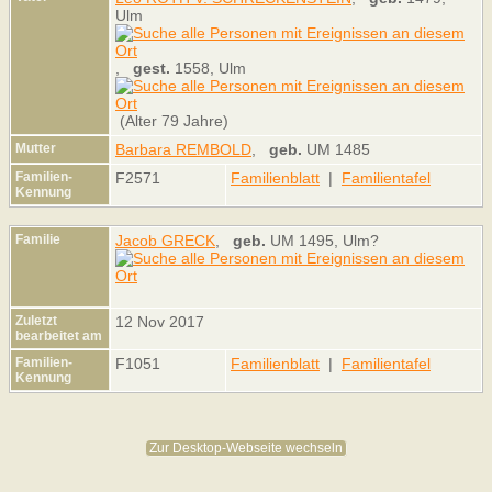
Ulm
,
gest.
1558, Ulm
(Alter 79 Jahre)
Mutter
Barbara REMBOLD
,
geb.
UM 1485
Familien-
F2571
Familienblatt
|
Familientafel
Kennung
Familie
Jacob GRECK
,
geb.
UM 1495, Ulm?
Zuletzt
12 Nov 2017
bearbeitet am
Familien-
F1051
Familienblatt
|
Familientafel
Kennung
Zur Desktop-Webseite wechseln